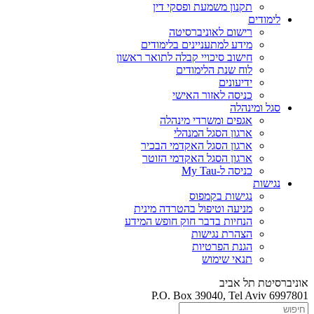
תקנון משמעת ופסקי דין
לימודים
רישום לאוניברסיטה
מידע למתעניינים בלימודים
חישוב סיכויי קבלה לתואר ראשון
לוח שנת הלימודים
ידיעונים
כניסה לאזור האישי
סגל ומינהלה
אגפים ומשרדי מינהלה
ארגון הסגל המנהלי
ארגון הסגל האקדמי הבכיר
ארגון הסגל האקדמי הזוטר
כניסה ל-My Tau
נגישות
נגישות בקמפוס
מניעה וטיפול בהטרדה מינית
הנחיות בדבר חוק חופש המידע
הצהרת נגישות
הגנת הפרטיות
תנאי שימוש
אוניברסיטת תל אביב
P.O. Box 39040, Tel Aviv 6997801