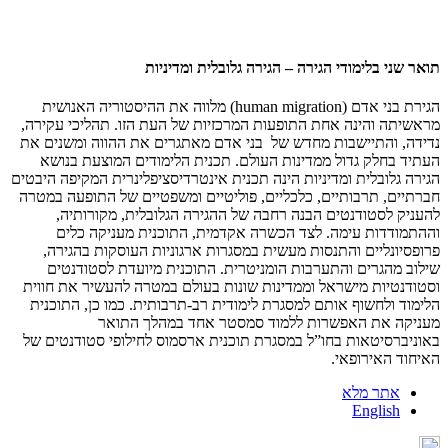
תואר שני בלימודי הגירה – הגירה גלובלית ומדיניות
הגירת בני אדם (human migration) מלווה את ההיסטוריה האנושית
מראשיתה והינה אחת התופעות המרכזיות של העת הזו. תהליכי עקירה,
נדידה, והתיישבות מחדש של בני אדם מאתגרים את ההווה ומשנים את
העתיד בחלק גדול ממדינות העולם. תכנית הלימודים המוצעת בנושא
הגירה גלובלית ומדיניות הינה תכנית אינטרדיסציפלינרית המקיפה היבטים
חברתיים, תרבותיים, כלכליים, פוליטיים ומשפטיים של התופעה במטרה
להעניק לסטודנטים הבנה רחבה של ההגירה הגלובלית, מקורותיה,
וההתמודדות עימה. לצד הכשרה אקדמית, התוכנית מעניקה כלים
פרופסיונליים והתנסות מעשית במסגרות ארגוניות העוסקות בהגירה,
שילוב מהגרים והתערבות הומניטרית. התוכנית מיועדת לסטודנטים
וסטודנטיות מישראל וממדינות שונות בעולם במטרה להעשיר את חווית
הלימוד ולחשוף אותם למסגרת לימודית רב-תרבותית. כמו כן, התוכנית
מעניקה את האפשרות ללמוד סמסטר אחד במהלך התואר
באוניברסיטאות בחו”ל במסגרת תוכנית ארסמוס לחילופי סטודנטים של
האיחוד האירופאי.
אתר מלא
English