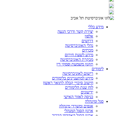
מידע כללי
יצירת קשר ודרכי הגעה
אלפון
דרושים
נהלי האוניברסיטה
מכרזים
מידע לשעת חירום
מבקרת האוניברסיטה
תקנון משמעת ופסקי דין
לימודים
רישום לאוניברסיטה
מידע למתעניינים בלימודים
חישוב סיכויי קבלה לתואר ראשון
לוח שנת הלימודים
ידיעונים
כניסה לאזור האישי
סגל ומינהלה
אגפים ומשרדי מינהלה
ארגון הסגל המנהלי
ארגון הסגל האקדמי הבכיר