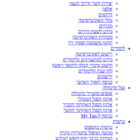
יצירת קשר ודרכי הגעה
אלפון
דרושים
נהלי האוניברסיטה
מכרזים
מידע לשעת חירום
מבקרת האוניברסיטה
תקנון משמעת ופסקי דין
לימודים
רישום לאוניברסיטה
מידע למתעניינים בלימודים
חישוב סיכויי קבלה לתואר ראשון
לוח שנת הלימודים
ידיעונים
כניסה לאזור האישי
סגל ומינהלה
אגפים ומשרדי מינהלה
ארגון הסגל המנהלי
ארגון הסגל האקדמי הבכיר
ארגון הסגל האקדמי הזוטר
כניסה ל-My Tau
נגישות
נגישות בקמפוס
מניעה וטיפול בהטרדה מינית
הנחיות בדבר חוק חופש המידע