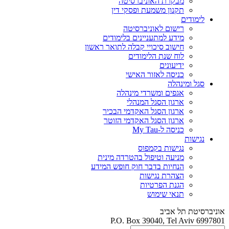
מבקרת האוניברסיטה
תקנון משמעת ופסקי דין
לימודים
רישום לאוניברסיטה
מידע למתעניינים בלימודים
חישוב סיכויי קבלה לתואר ראשון
לוח שנת הלימודים
ידיעונים
כניסה לאזור האישי
סגל ומינהלה
אגפים ומשרדי מינהלה
ארגון הסגל המנהלי
ארגון הסגל האקדמי הבכיר
ארגון הסגל האקדמי הזוטר
כניסה ל-My Tau
נגישות
נגישות בקמפוס
מניעה וטיפול בהטרדה מינית
הנחיות בדבר חוק חופש המידע
הצהרת נגישות
הגנת הפרטיות
תנאי שימוש
אוניברסיטת תל אביב
P.O. Box 39040, Tel Aviv 6997801