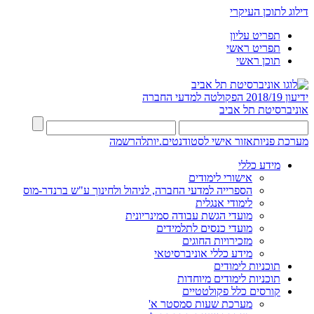
דילוג לתוכן העיקרי
תפריט עליון
תפריט ראשי
תוכן ראשי
ידיעון 2018/19
הפקולטה למדעי החברה
אוניברסיטת תל אביב
מערכת פניות
אזור אישי לסטודנטים.יות
להרשמה
מידע כללי
אישורי לימודים
הספרייה למדעי החברה, לניהול ולחינוך ע"ש ברנדר-מוס
לימודי אנגלית
מועדי הגשת עבודה סמינריונית
מועדי כנסים לתלמידים
מזכירויות החוגים
מידע כללי אוניברסיטאי
תוכניות לימודים
תוכניות לימודים מיוחדות
קורסים כלל פקולטטיים
מערכת שעות סמסטר א'