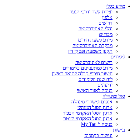
מידע כללי
יצירת קשר ודרכי הגעה
אלפון
דרושים
נהלי האוניברסיטה
מכרזים
מידע לשעת חירום
מבקרת האוניברסיטה
תקנון משמעת ופסקי דין
לימודים
רישום לאוניברסיטה
מידע למתעניינים בלימודים
חישוב סיכויי קבלה לתואר ראשון
לוח שנת הלימודים
ידיעונים
כניסה לאזור האישי
סגל ומינהלה
אגפים ומשרדי מינהלה
ארגון הסגל המנהלי
ארגון הסגל האקדמי הבכיר
ארגון הסגל האקדמי הזוטר
כניסה ל-My Tau
נגישות
נגישות בקמפוס