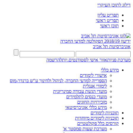
דילוג לתוכן העיקרי
תפריט עליון
תפריט ראשי
תוכן ראשי
ידיעון 2018/19
הפקולטה למדעי החברה
אוניברסיטת תל אביב
מערכת פניות
אזור אישי לסטודנטים.יות
להרשמה
מידע כללי
אישורי לימודים
הספרייה למדעי החברה, לניהול ולחינוך ע"ש ברנדר-מוס
לימודי אנגלית
מועדי הגשת עבודה סמינריונית
מועדי כנסים לתלמידים
מזכירויות החוגים
מידע כללי אוניברסיטאי
תוכניות לימודים
תוכניות לימודים מיוחדות
קורסים כלל פקולטטיים
מערכת שעות סמסטר א'