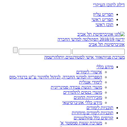
דילוג לתוכן העיקרי
תפריט עליון
תפריט ראשי
תוכן ראשי
ידיעון 2018/19
הפקולטה למדעי החברה
אוניברסיטת תל אביב
מערכת פניות
אזור אישי לסטודנטים.יות
להרשמה
מידע כללי
אישורי לימודים
הספרייה למדעי החברה, לניהול ולחינוך ע"ש ברנדר-מוס
לימודי אנגלית
מועדי הגשת עבודה סמינריונית
מועדי כנסים לתלמידים
מזכירויות החוגים
מידע כללי אוניברסיטאי
תוכניות לימודים
תוכניות לימודים מיוחדות
קורסים כלל פקולטטיים
מערכת שעות סמסטר א'