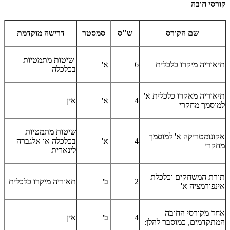
קורסי חובה
שם הקורס
ש"ס
סמסטר
דרישה מוקדמת
שיטות מתמטיות
תיאוריה מיקרו כלכלית
6
א'
בכלכלה
תיאוריה מאקרו כלכלית א'
4
א'
אין
למוסמך מחקרי
שיטות מתמטיות
אקונומטריקה א' למוסמך
4
א'
בכלכלה או אלגברה
מחקרי
לינארית
תורת המשחקים וכלכלת
2
ב'
תאוריה מיקרו כלכלית
אינפורמציה א'
אחד מקורסי החובה
4
ב'
אין
המתקדמים, כמוסבר להלן: