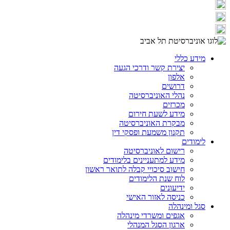
מידע כללי
יצירת קשר ודרכי הגעה
אלפון
דרושים
נהלי האוניברסיטה
מכרזים
מידע לשעת חירום
מבקרת האוניברסיטה
תקנון משמעת ופסקי דין
לימודים
רישום לאוניברסיטה
מידע למתעניינים בלימודים
חישוב סיכויי קבלה לתואר ראשון
לוח שנת הלימודים
ידיעונים
כניסה לאזור האישי
סגל ומינהלה
אגפים ומשרדי מינהלה
ארגון הסגל המנהלי