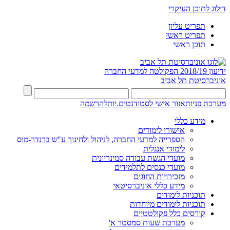
דילוג לתוכן העיקרי
תפריט עליון
תפריט ראשי
תוכן ראשי
ידיעון 2018/19
הפקולטה למדעי החברה
אוניברסיטת תל אביב
מערכת פניות
אזור אישי לסטודנטים.יות
להרשמה
מידע כללי
אישורי לימודים
הספרייה למדעי החברה, לניהול ולחינוך ע"ש ברנדר-מוס
לימודי אנגלית
מועדי הגשת עבודה סמינריונית
מועדי כנסים לתלמידים
מזכירויות החוגים
מידע כללי אוניברסיטאי
תוכניות לימודים
תוכניות לימודים מיוחדות
קורסים כלל פקולטטיים
מערכת שעות סמסטר א'