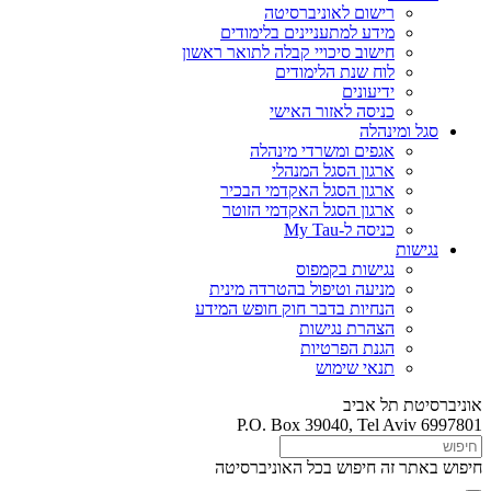
רישום לאוניברסיטה
מידע למתעניינים בלימודים
חישוב סיכויי קבלה לתואר ראשון
לוח שנת הלימודים
ידיעונים
כניסה לאזור האישי
סגל ומינהלה
אגפים ומשרדי מינהלה
ארגון הסגל המנהלי
ארגון הסגל האקדמי הבכיר
ארגון הסגל האקדמי הזוטר
כניסה ל-My Tau
נגישות
נגישות בקמפוס
מניעה וטיפול בהטרדה מינית
הנחיות בדבר חוק חופש המידע
הצהרת נגישות
הגנת הפרטיות
תנאי שימוש
אוניברסיטת תל אביב
P.O. Box 39040, Tel Aviv 6997801
חיפוש באתר זה
חיפוש בכל האוניברסיטה