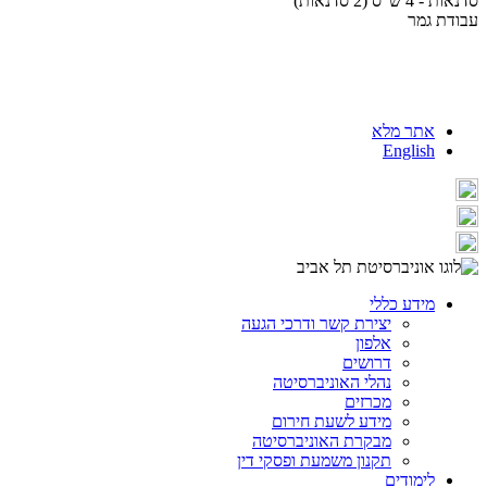
סדנאות - 4 ש"ס (2 סדנאות)
עבודת גמר
אתר מלא
English
מידע כללי
יצירת קשר ודרכי הגעה
אלפון
דרושים
נהלי האוניברסיטה
מכרזים
מידע לשעת חירום
מבקרת האוניברסיטה
תקנון משמעת ופסקי דין
לימודים