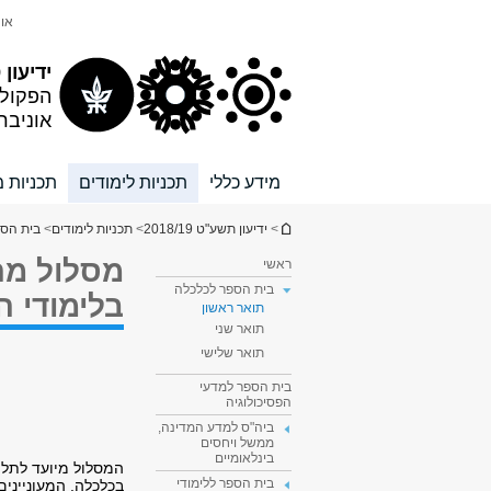
תוכן
תפריט
אונ
עליון
ראשי
ידיעון 2018/19
הפקול
אוניבר
מידע כללי
תכניות לימודים
תכניות מ
הינך נמצא כאן
>
ידיעון תשע"ט 2018/19
>
תכניות לימודים
>
בית הספ
מסלול מהי
ראשי
בית הספר לכלכלה
בלימודי ה
תואר ראשון
תואר שני
תואר שלישי
בית הספר למדעי
הפסיכולוגיה
ביה"ס למדע המדינה,
ממשל ויחסים
בינלאומיים
המסלול מיועד לתלמי
בית הספר ללימודי
בכלכלה, המעונייני