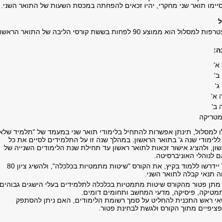
יימו תואר שני מחקרי, יהיו זכאים להפחתה במכסת השעות של התואר השני.
ל
ממוצע 90 לפחות בששת קורסי הליבה של התואר הראשון.
ה:
א'
ב'
ג'
 א'
 ב'
מטריקה
 למסלול, תינתן אפשרות להתחיל בלימודי תואר שני במעמד של "תלמיד שלא
 ללימודי שנה ג' בתואר הראשון. במהלך שנה זו על התלמידים לסיים את כל
ון, ולהציג אישור זכאות לתואר ראשון עד תחילת שנת הלימודים השנייה של
 לנוהלי האוניברסיטה.
המתקבלים למסלול יידרשו ללמוד בקיץ, את הקורס "שיטות מתמטיות בכלכלה", ולהשיג ציון 80
ה תנאי קבלה לתואר השני.
מתן פטור מהקורס שיטות מתמטיות בכלכלה לתלמידים בעלי הישגים גבוהים
מטיקה, פיסיקה, מדעי המחשב ותחומים דומים.
י ראש התכנית להחליט על סמך רשומת הלימודים, האם ניתן להסתפק
יפיים מתוך הקורס ולגשת לבחינת פטור.