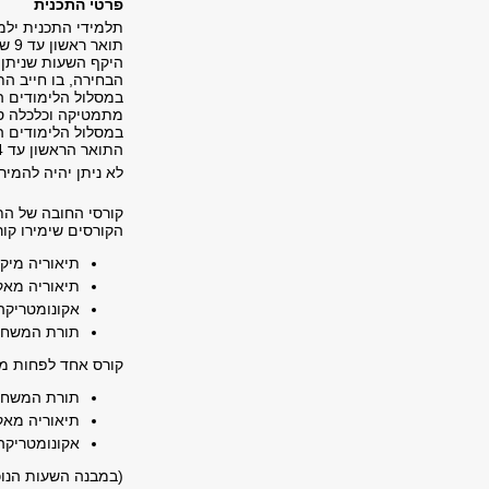
פרטי התכנית
תלמידי התכנית ילמ
תואר ראשון עד 9 ש"ס, במקום קורסי בחירה.
היקף השעות שניתן 
הבחירה, בו חייב ה
במסלול הלימודים הח
מתמטיקה וכלכלה סטטי
במסלול הלימודים הד
התואר הראשון עד 4 ש"ס קורסי חובה של התואר השני.
לא ניתן יהיה להמיר
קורסי החובה של הת
הקורסים שימירו קו
תיאוריה מיקרו כ
תיאוריה מאקרו 
אקונומטריקה א' 
תורת המשחקים 
קורס אחד לפחות מב
תורת המשחקים 
תיאוריה מאקרו 
אקונומטריקה 2 – 4 ש
(במבנה השעות הנוכ