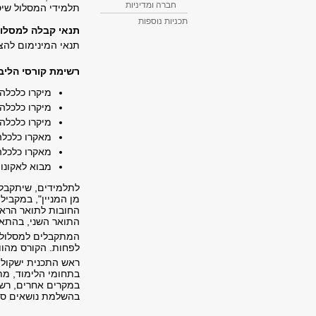
חברה ומדיניות
תלמידי המסלול שיס
תכניות נוספות
תנאי קבלה למסלו
תנאי המינימום להצטרפות למסלול הוא 
​רשימת קורסי הליב
מיקרו כלכלה 
מיקרו כלכלה 
מיקרו כלכלה 
מאקרו כלכלה
מאקרו כלכלה
מבוא לאקונו
לתלמידים, שיתקבלו
מן המניין", במקביל
החובות לתואר הראש
התואר השני, בהתאם
לפחות. הקורס מהוו
ראש התכנית ישקול 
בתחומי הלימוד, מת
במקרים אחרים, רשא
בהשלמת נושאים ספצ