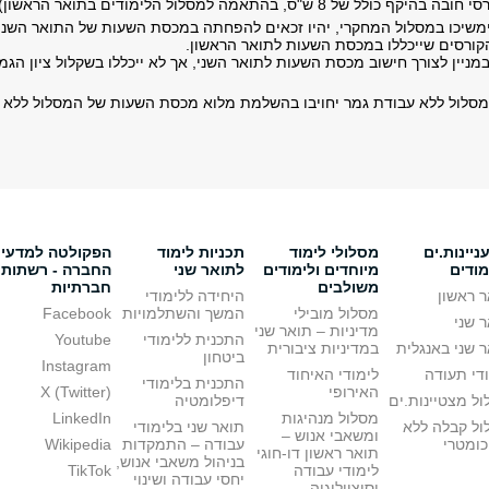
 של 8 ש"ס, בהתאמה למסלול הלימודים בתואר הראשון).
משיכו במסלול המחקרי, יהיו זכאים להפחתה במכסת השעות של התואר השני
ורסים שייכללו במכסת השעות לתואר הראשון.
במניין לצורך חישוב מכסת השעות לתואר השני, אך לא ייכללו בשקלול ציון הגמ
מסלול ללא עבודת גמר יחויבו בהשלמת מלוא מכסת השעות של המסלול ללא
יינות.ים
מסלולי לימוד
תכניות לימוד
הפקולטה למדעי
מודים
מיוחדים ולימודים
לתואר שני
החברה - רשתות
משולבים
חברתיות
 ראשון
היחידה ללימודי
מסלול מובילי
המשך והשתלמויות
Facebook
 שני
מדיניות – תואר שני
התכנית ללימודי
Youtube
 שני באנגלית
במדיניות ציבורית
ביטחון
Instagram
די תעודה
לימודי האיחוד
התכנית בלימודי
האירופי
X (Twitter)
ל מצטיינות.ים
דיפלומטיה
מסלול מנהיגות
LinkedIn
ול קבלה ללא
תואר שני בלימודי
ומשאבי אנוש –
כומטרי
עבודה – התמקדות
Wikipedia
תואר ראשון דו-חוגי
בניהול משאבי אנוש,
לימודי עבודה
TikTok
יחסי עבודה ושינוי
וסוציולוגיה