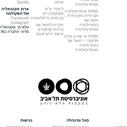
ארגוני
Spotify
ואנתרופולוגיה
לימודי מ"א
ערוץ אקטואליה
מסלול אנתרופולוגיה
אקזקוטיביים
של הפקולטה
חברתית ותרבותית –
בביטחון ודיפלומטיה
Facebook
תואר שני
Instagram
בסוציולוגיה
תכנית לתואר שני
טלגרם: אקטואליה
ואנתרופולוגיה
בניהול סכסוכים
מדעי החברה TAU
וגישור ע"ש אוונס
מסלול אי שוויון וצדק
חלוקתי – תואר שני
בסוציולוגיה
ואנתרופולוגיה
סגל ומינהלה
נגישות