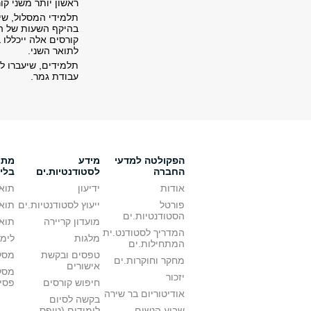
ראשון יותר משני קורסי חובה בהיקף כולל
תלמידי המסלול, שי
בהיקף השעות של הק
קורסים אלה ייכללו 
לתואר השני.
תלמידים, שיעברו ל
עבודת גמר.
הפקולטה למדעי
מידע
מתענ
החברה
לסטודנטיות.ים
בלי
אודות
ידיעון
תואר
פורטל
ייעוץ לסטודנטיות.ים
תואר
הסטודנטיות.ים
מועדון קריירה
תואר
המדריך לסטודנט.ית
מלגות
לימו
המתחילות.ים
טפסים ובקשת
מסלו
מחקר וחוקרות.ים
אישורים
מסל
יזכור
חיפוש קורסים
פסי
אודיטוריום בר שירה
בקשה לסיום
שבוע הנשים
לימודים (טופס