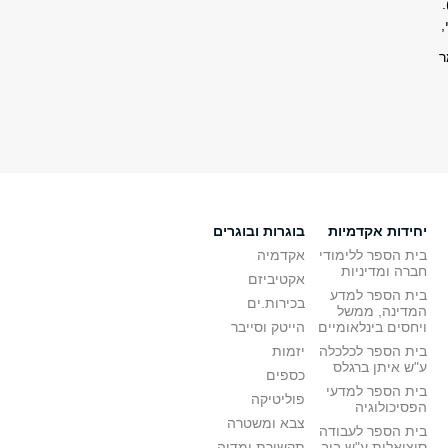
,
ר
יחידות אקדמיות
בוגרות ובוגרים
בית הספר ללימודי
אקדמיה
חברה ומדיניות
אקטיביזם
בית הספר למדע
בכירות.ים
המדינה, ממשל
ויחסים בינלאומיים
הייטק וסייבר
בית הספר לכלכלה
יזמות
ע"ש איתן ברגלס
כספים
בית הספר למדעי
פוליטיקה
הפסיכולוגיה
צבא ומשטרה
בית הספר לעבודה
סוציאלית ע"ש בוב
תקשורת ומדיה