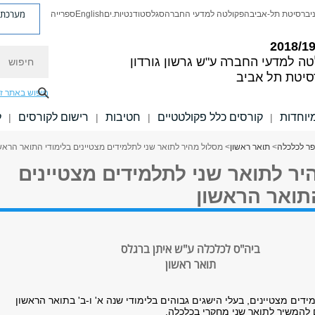
מערכת פ
יברסיטת תל-אביב
הפקולטה למדעי החברה
סגל
סטודנטיות.ים
English
ספרייה
חיפוש
טה למדעי החברה
ע"ש גרשון גורדון
סיטת תל אביב
חיפוש באתר ז
יוחדות
קורסים כלל פקולטטיים
חטיבות
רישום לקורסים
ל
|
|
|
|
ר לכלכלה
>
תואר ראשון
> מסלול מהיר לתואר שני לתלמידים מצטיינים בלימודי התואר הראש
ר לתואר שני לתלמידים מצטיינים
תואר הראשון
ביה"ס לכלכלה ע"ש איתן ברגלס
תואר ראשון
דים מצטיינים, בעלי הישגים גבוהים בלימודי שנה א' ו-ב' בתואר הראשון
ם להמשיך לתואר שני מחקרי בכלכלה.