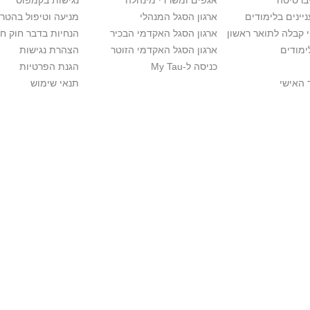
יברסיטה
אגפים ומשרדי מינהלה
נגישות בקמפוס
יינים בלימודים
ארגון הסגל המנהלי
מניעה וטיפול בהטר
י קבלה לתואר ראשון
ארגון הסגל האקדמי הבכיר
הנחיות בדבר חוק ח
ימודים
ארגון הסגל האקדמי הזוטר
הצהרת נגישות
כניסה ל-My Tau
הגנת הפרטיות
 האישי
תנאי שימוש