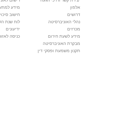
יצירת קשר ודרכי הגעה
רישום לאונ
אלפון
מידע למתענ
דרושים
חישוב סיכוי
נהלי האוניברסיטה
לוח שנת הל
מכרזים
ידיעונים
מידע לשעת חירום
כניסה לאזור
מבקרת האוניברסיטה
תקנון משמעת ופסקי דין