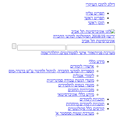
דילוג לתוכן העיקרי
תפריט עליון
תפריט ראשי
תוכן ראשי
ידיעון 2018/19
הפקולטה למדעי החברה
אוניברסיטת תל אביב
מערכת פניות
אזור אישי לסטודנטים.יות
להרשמה
מידע כללי
אישורי לימודים
הספרייה למדעי החברה, לניהול ולחינוך ע"ש ברנדר-מוס
לימודי אנגלית
מועדי הגשת עבודה סמינריונית
מועדי כנסים לתלמידים
מזכירויות החוגים
מידע כללי אוניברסיטאי
תוכניות לימודים
תוכניות לימודים מיוחדות
קורסים כלל פקולטטיים
מערכת שעות סמסטר א'