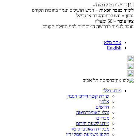
[1] דרישות מוקדמות -
לימוד בעבר וזכאות =
הגיש תרגילים ועמד בחובות הקורס
נבחן =
נגש לבחינהעבר או נכשל
ציון עובר =
60 ומעלה
חובה
לעמוד בדרישה המוקדמת לפני תחילת הקורס.
אתר מלא
English
מידע כללי
יצירת קשר ודרכי הגעה
אלפון
דרושים
נהלי האוניברסיטה
מכרזים
מידע לשעת חירום
מבקרת האוניברסיטה
תקנון משמעת ופסקי דין