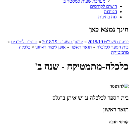
מערכת שעות סמסטר ב'
רישום לקורסים
חטיבות
לוח בחינות
הינך נמצא כאן
ידיעון תשע"ט 2018/19
»
ידיעון תשע"ט 2018/19
»
תכניות לימודים
»
בית הספר לכלכלה
»
תואר ראשון
»
אופן לימוד דו-חוגי
»
כלכלה
מתמטיקה
כלכלה-מתמטיקה - שנה ב'
בית הספר לכלכלה ע"ש איתן ברגלס
תואר ראשון
קורסי חובה