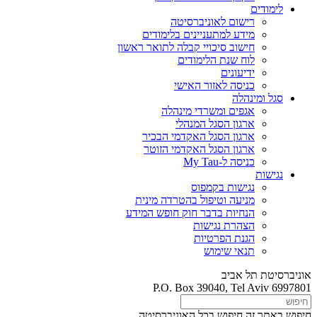
לימודים
רישום לאוניברסיטה
מידע למתעניינים בלימודים
חישוב סיכויי קבלה לתואר ראשון
לוח שנת הלימודים
ידיעונים
כניסה לאזור האישי
סגל ומינהלה
אגפים ומשרדי מינהלה
ארגון הסגל המנהלי
ארגון הסגל האקדמי הבכיר
ארגון הסגל האקדמי הזוטר
כניסה ל-My Tau
נגישות
נגישות בקמפוס
מניעה וטיפול בהטרדה מינית
הנחיות בדבר חוק חופש המידע
הצהרת נגישות
הגנת הפרטיות
תנאי שימוש
אוניברסיטת תל אביב
P.O. Box 39040, Tel Aviv 6997801
חיפוש באתר זה
חיפוש בכל האוניברסיטה