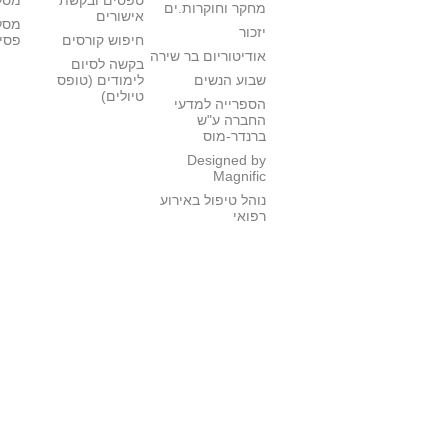
טפסים ובקשת
מסלו
מחקר וחוקרות.ים
אישורים
מסל
יזכור
חיפוש קורסים
פסי
אודיטוריום בר שירה
בקשה לסיום
שבוע הנשים
לימודים (טופס
טיולים)
הספרייה למדעי
החברה ע"ש
ברנדר-מוס
Designed by
Magnific
נוהל טיפול באירוע
רפואי