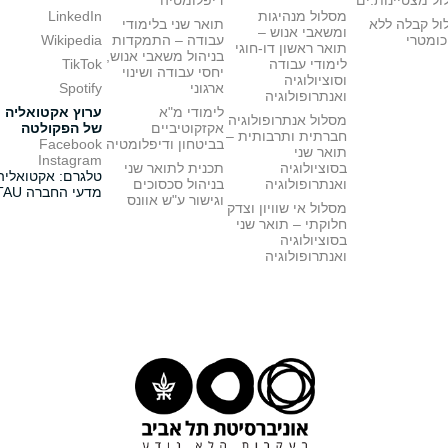
ל מצטיינות.ים
דיפלומטיה
מסלול מנהיגות
LinkedIn
ול קבלה ללא
תואר שני בלימודי
ומשאבי אנוש –
כומטרי
עבודה – התמקדות
Wikipedia
תואר ראשון דו-חוגי
בניהול משאבי אנוש,
לימודי עבודה
TikTok
יחסי עבודה ושינוי
וסוציולוגיה
ארגוני
Spotify
ואנתרופולוגיה
לימודי מ"א
ערוץ אקטואליה
מסלול אנתרופולוגיה
אקזקוטיביים
של הפקולטה
חברתית ותרבותית –
בביטחון ודיפלומטיה
Facebook
תואר שני
Instagram
בסוציולוגיה
תכנית לתואר שני
טלגרם: אקטואליה
ואנתרופולוגיה
בניהול סכסוכים
מדעי החברה TAU
וגישור ע"ש אוונס
מסלול אי שוויון וצדק
חלוקתי – תואר שני
בסוציולוגיה
ואנתרופולוגיה