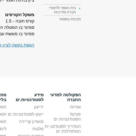
ציון בחינת הגמר - 10%
בית הספר ללימודי
חברה ומדיניות
משקל הקורסים
תכניות נוספות
קורס חובה - 1.5
סמינר בו המטלה הסו
סמינר בו מוגשת עבודה
הגשת בקשה לציון גמ
הפקולטה למדעי
מידע
מתענ
החברה
לסטודנטיות.ים
בלי
אודות
ידיעון
תואר
פורטל
ייעוץ לסטודנטיות.ים
תואר
הסטודנטיות.ים
מועדון קריירה
תואר
המדריך לסטודנט.ית
מלגות
לימו
המתחילות.ים