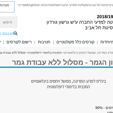
מערכת פ
יברסיטת תל-אביב
הפקולטה למדעי החברה
סגל
סטודנטיות.ים
English
ספרייה
חיפוש
טה למדעי החברה
ע"ש גרשון גורדון
סיטת תל אביב
חיפוש באתר ז
יוחדות
קורסים כלל פקולטטיים
חטיבות
רישום לקורסים
ל
|
|
|
|
דע המדינה, ממשל ויחסים בינלאומיים
>
התכנית בלימודי דיפלומטיה
>
מסלול ללא עבודת גמ
ן הגמר - מסלול ללא עבודת גמר
ביה"ס למדע המדינה, ממשל ויחסים בינלאומיים
התכנית בלימודי דיפלומטיה
ם - 90%