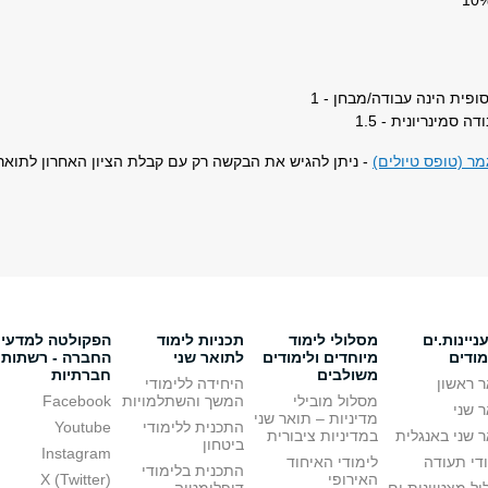
פית הינה עבודה/מבחן - 1
 סמינריונית - 1.5
ר (טופס טיולים)
- ניתן להגיש את הבקשה רק עם קבלת הציון האחרון לתואר
יינות.ים
מסלולי לימוד
תכניות לימוד
הפקולטה למדעי
מודים
מיוחדים ולימודים
לתואר שני
החברה - רשתות
משולבים
חברתיות
 ראשון
היחידה ללימודי
מסלול מובילי
המשך והשתלמויות
Facebook
 שני
מדיניות – תואר שני
התכנית ללימודי
Youtube
 שני באנגלית
במדיניות ציבורית
ביטחון
Instagram
די תעודה
לימודי האיחוד
התכנית בלימודי
האירופי
X (Twitter)