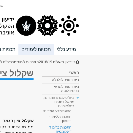
תוכן
תפריט
אונ
עליון
ראשי
ידיעון 2018/19
הפקול
אוניבר
מידע כללי
תכניות לימודים
תכניות מ
הינך נמצא כאן
>
ידיעון תשע"ט 2018/19
>
תכניות לימודים
>
ביה"ס למ
שקלול ציו
ראשי
בית הספר לכלכלה
בית הספר למדעי
הפסיכולוגיה
ביה"ס למדע המדינה,
ממשל ויחסים
בינלאומיים
החוג למדע המדינה
התכנית ללימודי
שקלול ציון הגמר
ביטחון
ממוצע הציונים בקורסי
התכנית בלימודי
דיפלומטיה