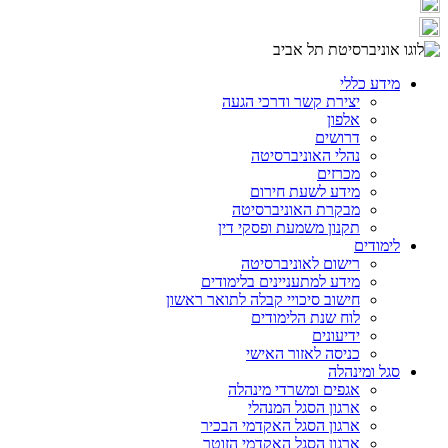
מידע כללי
יצירת קשר ודרכי הגעה
אלפון
דרושים
נהלי האוניברסיטה
מכרזים
מידע לשעת חירום
מבקרת האוניברסיטה
תקנון משמעת ופסקי דין
לימודים
רישום לאוניברסיטה
מידע למתעניינים בלימודים
חישוב סיכויי קבלה לתואר ראשון
לוח שנת הלימודים
ידיעונים
כניסה לאזור האישי
סגל ומינהלה
אגפים ומשרדי מינהלה
ארגון הסגל המנהלי
ארגון הסגל האקדמי הבכיר
ארגון הסגל האקדמי הזוטר