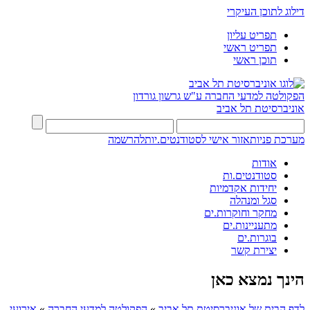
דילוג לתוכן העיקרי
תפריט עליון
תפריט ראשי
תוכן ראשי
הפקולטה למדעי החברה
ע"ש גרשון גורדון
אוניברסיטת תל אביב
מערכת פניות
אזור אישי לסטודנטים.יות
להרשמה
אודות
סטודנטים.ות
יחידות אקדמיות
סגל ומנהלה
מחקר וחוקרות.ים
מתעניינות.ים
בוגרות.ים
יצירת קשר
הינך נמצא כאן
לדף הבית של אוניברסיטת תל אביב
»
הפקולטה למדעי החברה
»
אירועי