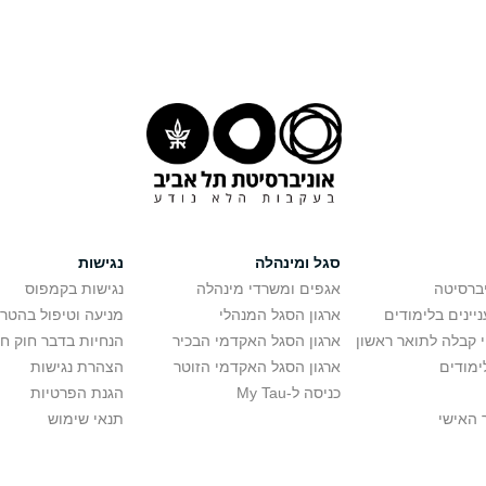
סגל ומינהלה
נגישות
יברסיטה
אגפים ומשרדי מינהלה
נגישות בקמפוס
יינים בלימודים
ארגון הסגל המנהלי
מניעה וטיפול בהטר
י קבלה לתואר ראשון
ארגון הסגל האקדמי הבכיר
הנחיות בדבר חוק ח
ימודים
ארגון הסגל האקדמי הזוטר
הצהרת נגישות
כניסה ל-My Tau
הגנת הפרטיות
 האישי
תנאי שימוש