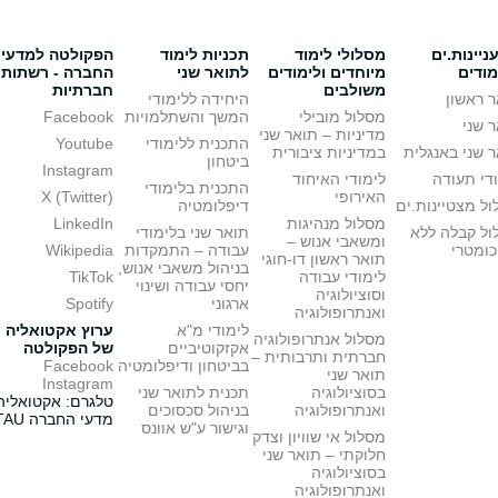
יינות.ים
מסלולי לימוד
תכניות לימוד
הפקולטה למדעי
מודים
מיוחדים ולימודים
לתואר שני
החברה - רשתות
משולבים
חברתיות
 ראשון
היחידה ללימודי
מסלול מובילי
המשך והשתלמויות
Facebook
 שני
מדיניות – תואר שני
התכנית ללימודי
Youtube
 שני באנגלית
במדיניות ציבורית
ביטחון
Instagram
די תעודה
לימודי האיחוד
התכנית בלימודי
האירופי
X (Twitter)
ל מצטיינות.ים
דיפלומטיה
מסלול מנהיגות
LinkedIn
ול קבלה ללא
תואר שני בלימודי
ומשאבי אנוש –
כומטרי
עבודה – התמקדות
Wikipedia
תואר ראשון דו-חוגי
בניהול משאבי אנוש,
לימודי עבודה
TikTok
יחסי עבודה ושינוי
וסוציולוגיה
ארגוני
Spotify
ואנתרופולוגיה
לימודי מ"א
ערוץ אקטואליה
מסלול אנתרופולוגיה
אקזקוטיביים
של הפקולטה
חברתית ותרבותית –
בביטחון ודיפלומטיה
Facebook
תואר שני
Instagram
בסוציולוגיה
תכנית לתואר שני
טלגרם: אקטואליה
ואנתרופולוגיה
בניהול סכסוכים
מדעי החברה TAU
וגישור ע"ש אוונס
מסלול אי שוויון וצדק
חלוקתי – תואר שני
בסוציולוגיה
ואנתרופולוגיה