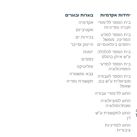
יחידות אקדמיות
בוגרות ובוגרים
בית הספר ללימודי
אקדמיה
חברה ומדיניות
אקטיביזם
בית הספר למדע
בכירות.ים
המדינה, ממשל
ויחסים בינלאומיים
הייטק וסייבר
בית הספר לכלכלה
יזמות
ע"ש איתן ברגלס
כספים
בית הספר למדעי
פוליטיקה
הפסיכולוגיה
צבא ומשטרה
בית הספר לעבודה
סוציאלית ע"ש בוב
תקשורת ומדיה
שאפל
החוג ללימודי עבודה
החוג לסוציולוגיה
ואנתרופולוגיה
החוג לתקשורת ע"ש
דן
החוג למדיניות
ציבורית