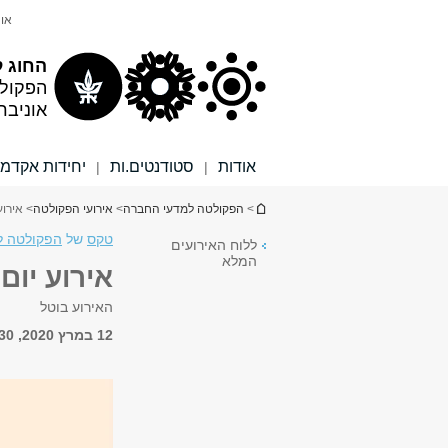
תוכן
תפריט
אונ
עליון
ראשי
החוג ל
הפקול
אוניבר
אודות
סטודנטים.ות
יחידות אקדמי
|
|
הינך נמצא כאן
>
הפקולטה למדעי החברה
>
אירועי הפקולטה
> אירוע 
טקס
של
הפקולטה למ
ללוח האירועים
המלא
אירוע יום 
האירוע בוטל
12 במרץ 2020, 9:30 - 11:30