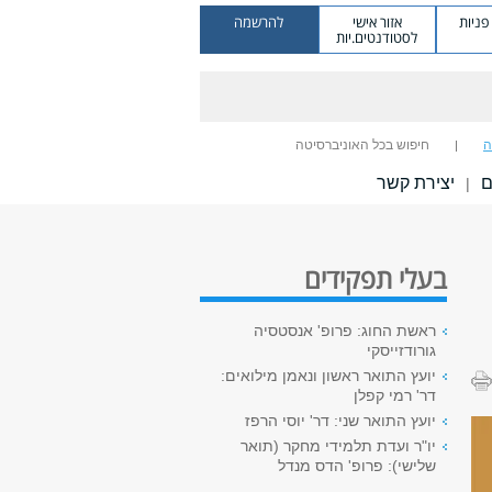
ניות
אזור אישי
להרשמה
לסטודנטים.יות
ה
חיפוש בכל האוניברסיטה
ם
יצירת קשר
|
בעלי תפקידים
ראשת החוג: פרופ' אנסטסיה
גורודזייסקי
יועץ התואר ראשון ונאמן מילואים:
דר' רמי קפלן
יועץ התואר שני: דר' יוסי הרפז
יו"ר ועדת תלמידי מחקר (תואר
שלישי): פרופ' הדס מנדל