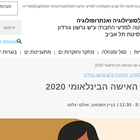
מערכת פ
יברסיטת תל-אביב
הפקולטה למדעי החברה
סגל
סטודנטיות.ים
English
ספרייה
סוציולוגיה ואנתרופולוגיה
חיפוש
טה למדעי החברה
ע"ש גרשון גורדון
סיטת תל אביב
חיפוש באתר ז
ות
סגל ומנהלה
מחקר וחוקרות.ים
מתעניינות.ים
בוגרות.י
|
|
|
|
יום האישה הבינלאומי 2020
דעי החברה ע"ש גרשון גורדון
האישה הבינלאומי 2020
בניין הסנאט, אולם יגלום