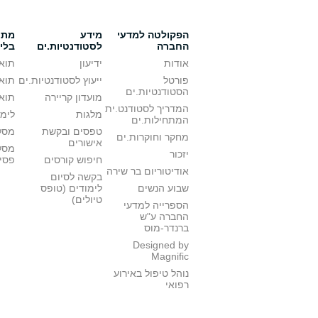
הפקולטה למדעי
מידע
מתענ
החברה
לסטודנטיות.ים
בלי
אודות
ידיעון
תואר
פורטל
ייעוץ לסטודנטיות.ים
תואר
הסטודנטיות.ים
מועדון קריירה
תואר
המדריך לסטודנט.ית
מלגות
לימו
המתחילות.ים
טפסים ובקשת
מסלו
מחקר וחוקרות.ים
אישורים
מסל
יזכור
חיפוש קורסים
פסי
אודיטוריום בר שירה
בקשה לסיום
שבוע הנשים
לימודים (טופס
טיולים)
הספרייה למדעי
החברה ע"ש
ברנדר-מוס
Designed by
Magnific
נוהל טיפול באירוע
רפואי