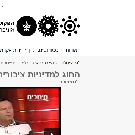
תוכן
תפריט
אונ
עליון
ראשי
הפקול
אוניבר
אודות
סטודנטים.ות
יחידות אקדמי
|
|
הינך נמצא כאן
>
הפקולטה למדעי החברה
> החוג למדיניות ציבורית
החוג למדיניות ציבורית
6 סרטונים