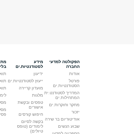
הפקולטה למדעי
מידע
מתענ
החברה
לסטודנטיות.ים
בלי
אודות
ידיעון
תואר
פורטל
ייעוץ לסטודנטיות.ים
תואר
הסטודנטיות.ים
מועדון קריירה
תואר
המדריך לסטודנט.ית
מלגות
לימו
המתחילות.ים
טפסים ובקשת
מסלו
מחקר וחוקרות.ים
אישורים
מסל
יזכור
חיפוש קורסים
פסי
אודיטוריום בר שירה
בקשה לסיום
שבוע הנשים
לימודים (טופס
טיולים)
הספרייה למדעי