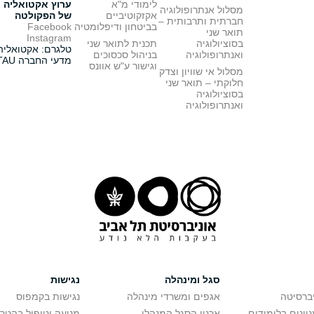
לימודי מ"א
ערוץ אקטואליה
מסלול אנתרופולוגיה
אקזקוטיביים
של הפקולטה
חברתית ותרבותית –
בביטחון ודיפלומטיה
Facebook
תואר שני
Instagram
בסוציולוגיה
תכנית לתואר שני
טלגרם: אקטואליה
ואנתרופולוגיה
בניהול סכסוכים
מדעי החברה TAU
וגישור ע"ש אוונס
מסלול אי שוויון וצדק
חלוקתי – תואר שני
בסוציולוגיה
ואנתרופולוגיה
סגל ומינהלה
נגישות
יברסיטה
אגפים ומשרדי מינהלה
נגישות בקמפוס
יינים בלימודים
ארגון הסגל המנהלי
מניעה וטיפול בהטר