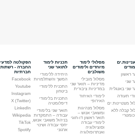
יינות.ים
מסלולי לימוד
תכניות לימוד
הפקולטה למדעי
מודים
מיוחדים ולימודים
לתואר שני
החברה - רשתות
משולבים
חברתיות
 ראשון
היחידה ללימודי
מסלול מובילי
המשך והשתלמויות
Facebook
 שני
מדיניות – תואר שני
התכנית ללימודי
Youtube
 שני באנגלית
במדיניות ציבורית
ביטחון
Instagram
די תעודה
לימודי האיחוד
התכנית בלימודי
האירופי
X (Twitter)
ל מצטיינות.ים
דיפלומטיה
מסלול מנהיגות
LinkedIn
ול קבלה ללא
תואר שני בלימודי
ומשאבי אנוש –
כומטרי
עבודה – התמקדות
Wikipedia
תואר ראשון דו-חוגי
בניהול משאבי אנוש,
לימודי עבודה
TikTok
יחסי עבודה ושינוי
וסוציולוגיה
ארגוני
Spotify
ואנתרופולוגיה