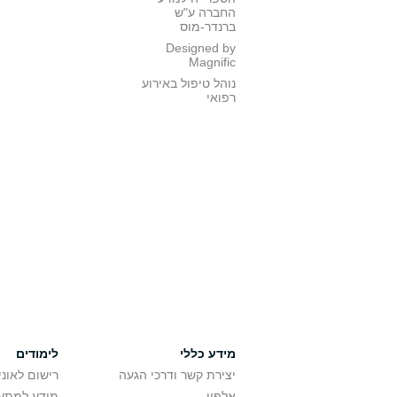
החברה ע"ש
ברנדר-מוס
Designed by
Magnific
נוהל טיפול באירוע
רפואי
מידע כללי
לימודים
יצירת קשר ודרכי הגעה
רישום לאונ
אלפון
מידע למתענ