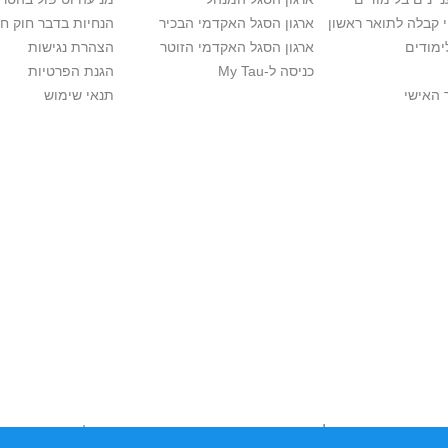
י קבלה לתואר ראשון
ארגון הסגל האקדמי הבכיר
הנחיות בדבר חוק ח
ימודים
ארגון הסגל האקדמי הזוטר
הצהרת נגישות
כניסה ל-My Tau
הגנת הפרטיות
 האישי
תנאי שימוש
יות יוצרים. אם בבעלותך זכויות יוצרים בתכנים שנמצאים פה ו/או השימוש ש
נות בהקדם לכתובת שכאן >>