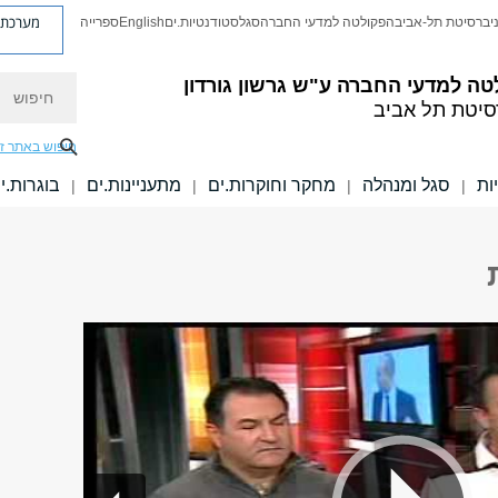
מערכת פ
יברסיטת תל-אביב
הפקולטה למדעי החברה
סגל
סטודנטיות.ים
English
ספרייה
חיפוש
טה למדעי החברה
ע"ש גרשון גורדון
סיטת תל אביב
חיפוש באתר ז
ות
סגל ומנהלה
מחקר וחוקרות.ים
מתעניינות.ים
בוגרות.י
|
|
|
|