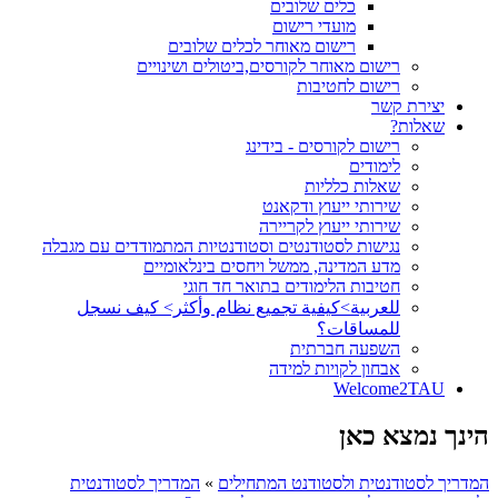
כלים שלובים
מועדי רישום
רישום מאוחר לכלים שלובים
רישום מאוחר לקורסים,ביטולים ושינויים
רישום לחטיבות
יצירת קשר
שאלות?
רישום לקורסים - בידינג
לימודים
שאלות כלליות
שירותי ייעוץ ודקאנט
שירותי ייעוץ לקריירה
נגישות לסטודנטים וסטודנטיות המתמודדים עם מגבלה
מדע המדינה, ממשל ויחסים בינלאומיים
חטיבות הלימודים בתואר חד חוגי
للعربية>كيفية تجميع نظام وأكثر> كيف نسجل
للمساقات؟
השפעה חברתית
אבחון לקויות למידה
Welcome2TAU
הינך נמצא כאן
המדריך לסטודנטית ולסטודנט המתחילים
»
המדריך לסטודנטית