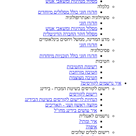
מסלול מנהיגות ומשאבי אנוש
כלכלה
חד/דו חוגי כולל מסלולים מיוחדים
סוציולוגיה ואנתרופולוגיה
חד/דו חוגי
מסלול מנהיגות ומשאבי אנוש
מסלול חקר החברה הדיגיטלית
מדע המדינה, ממשל ויחסים בינלאומיים
חד/דו חוגי
פסיכולוגיה
חד/דו חוגי כולל תוכניות מיוחדות
חטיבות
רשימת החטיבות
חטיבה מורחבת
חטיבה מצוצמת
איך נרשמים לקורסים?
רישום לקורסים בשיטת המכרז - בידינג
רישום לקורסים
הנחיות לרישום לקורסים בשיטת הבידינג
מקצה ראשון ושני - תאריכים
איך עושים בידינג מחו"ל
נרשמים לאנגלית
איך ומתי?
איפה?
רישום לכלים שלובים