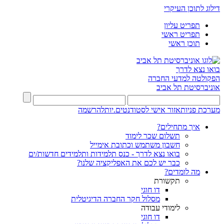
דילוג לתוכן העיקרי
תפריט עליון
תפריט ראשי
תוכן ראשי
בואו נצא לדרך
הפקולטה למדעי החברה
אוניברסיטת תל אביב
מערכת פניות
אזור אישי לסטודנטים.יות
להרשמה
איך מתחילים?
תשלום שכר לימוד
חשבון משתמש וכתובת אימייל
בואו נצא לדרך - כנס תלמידות ותלמידים חדשות/ים
כבר יש לכם את האפליקציה שלנו?
מה לומדים?
תקשורת
דו חוגי
מסלול חקר החברה הדיגיטלית
לימודי עבודה
דו חוגי