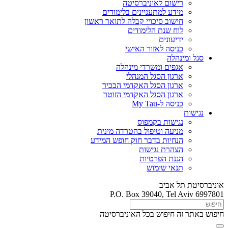
רישום לאוניברסיטה
מידע למתעניינים בלימודים
חישוב סיכויי קבלה לתואר ראשון
לוח שנת הלימודים
ידיעונים
כניסה לאזור האישי
סגל ומינהלה
אגפים ומשרדי מינהלה
ארגון הסגל המנהלי
ארגון הסגל האקדמי הבכיר
ארגון הסגל האקדמי הזוטר
כניסה ל-My Tau
נגישות
נגישות בקמפוס
מניעה וטיפול בהטרדה מינית
הנחיות בדבר חוק חופש המידע
הצהרת נגישות
הגנת הפרטיות
תנאי שימוש
אוניברסיטת תל אביב
P.O. Box 39040, Tel Aviv 6997801
חיפוש באתר זה
חיפוש בכל האוניברסיטה