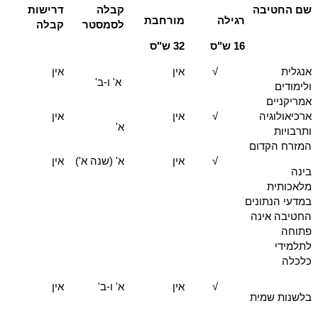
שם החטיבה
קבלה
דרישות
רגילה
מורחבת
לסמסטר
קבלה
16 ש"ס
32 ש"ס
אנגלית
√
אין
אין
א' ו-ב'
ולימודים
אמריקניים
ארכיאולוגיה
√
אין
אין
א'
ותרבויות
המזרח הקדום
√
אין
א' (שנה א')
אין
בינה
מלאכותית
במדעי הנתונים
החטיבה אינה
פתוחה
לתלמידי
כלכלה
√
אין
א' ו-ב'
אין
בלשנות שמית