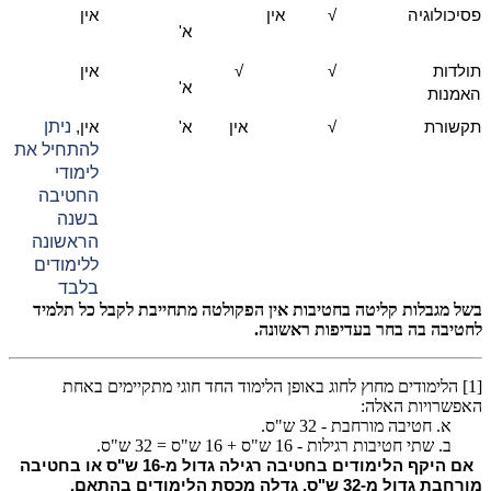
פסיכולוגיה
√
אין
אין
א'
תולדות
√
√
אין
א'
האמנות
תקשורת
√
אין
א'
אין,
ניתן
להתחיל את
לימודי
החטיבה
בשנה
הראשונה
ללימודים
בלבד
בשל מגבלות קליטה בחטיבות אין הפקולטה מתחייבת לקבל כל תלמיד
לחטיבה בה בחר בעדיפות ראשונה.
[1] הלימודים מחוץ לחוג באופן הלימוד החד חוגי מתקיימים באחת
האפשרויות האלה:
א. חטיבה מורחבת - 32 ש"ס.
ב. שתי חטיבות רגילות - 16 ש"ס + 16 ש"ס = 32 ש"ס.
אם היקף הלימודים בחטיבה רגילה גדול מ-16 ש"ס או בחטיבה
מורחבת גדול מ-32 ש"ס, גדלה מכסת
הלימודים בהתאם
.