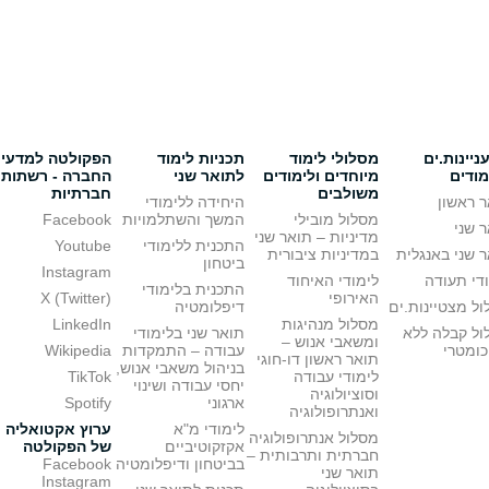
יינות.ים
מסלולי לימוד
תכניות לימוד
הפקולטה למדעי
מודים
מיוחדים ולימודים
לתואר שני
החברה - רשתות
משולבים
חברתיות
 ראשון
היחידה ללימודי
מסלול מובילי
המשך והשתלמויות
Facebook
 שני
מדיניות – תואר שני
התכנית ללימודי
Youtube
 שני באנגלית
במדיניות ציבורית
ביטחון
Instagram
די תעודה
לימודי האיחוד
התכנית בלימודי
האירופי
X (Twitter)
ל מצטיינות.ים
דיפלומטיה
מסלול מנהיגות
LinkedIn
ול קבלה ללא
תואר שני בלימודי
ומשאבי אנוש –
כומטרי
עבודה – התמקדות
Wikipedia
תואר ראשון דו-חוגי
בניהול משאבי אנוש,
לימודי עבודה
TikTok
יחסי עבודה ושינוי
וסוציולוגיה
ארגוני
Spotify
ואנתרופולוגיה
לימודי מ"א
ערוץ אקטואליה
מסלול אנתרופולוגיה
אקזקוטיביים
של הפקולטה
חברתית ותרבותית –
בביטחון ודיפלומטיה
Facebook
תואר שני
Instagram