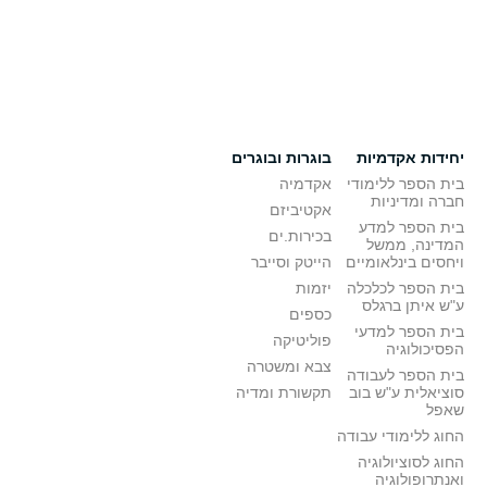
יחידות אקדמיות
בוגרות ובוגרים
בית הספר ללימודי
אקדמיה
חברה ומדיניות
אקטיביזם
בית הספר למדע
בכירות.ים
המדינה, ממשל
ויחסים בינלאומיים
הייטק וסייבר
בית הספר לכלכלה
יזמות
ע"ש איתן ברגלס
כספים
בית הספר למדעי
פוליטיקה
הפסיכולוגיה
צבא ומשטרה
בית הספר לעבודה
סוציאלית ע"ש בוב
תקשורת ומדיה
שאפל
החוג ללימודי עבודה
החוג לסוציולוגיה
ואנתרופולוגיה