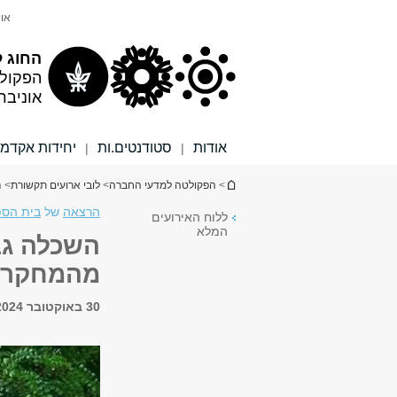
תוכן
תפריט
אונ
עליון
ראשי
החוג ל
הפקול
אוניבר
אודות
סטודנטים.ות
יחידות אקדמי
|
|
הינך נמצא כאן
>
הפקולטה למדעי החברה
>
לובי ארועים תקשורת
> ה
הרצאה
של
בית הספ
ללוח האירועים
המלא
השכלה גב
מהמחקר ו
30 באוקטובר 2024, 14:30