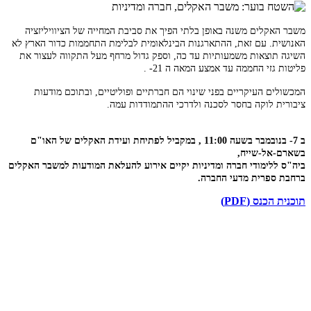
משבר האקלים משנה באופן בלתי הפיך את סביבת המחייה של הציוויליזציה
האנושית. עם זאת, ההתארגנות הבינלאומית לבלימת התחממות כדור הארץ לא
השיגה תוצאות משמעותיות עד כה, וספק גדול מרחף מעל התקווה לעצור את
פליטות גזי החממה עד אמצע המאה ה 21- .
המכשולים העיקריים בפני שינוי הם חברתיים ופוליטיים, ובתוכם מודעות
ציבורית לוקה בחסר לסכנה ולדרכי ההתמודדות עמה.
ב 7- בנובמבר בשעה 11:00 , במקביל לפתיחת ועידת האקלים של האו"ם
בשארם-אל-שייח,
ביה"ס ללימודי חברה ומדיניות יקיים אירוע להעלאת המודעות למשבר האקלים
ברחבת ספרית מדעי החברה.
תוכנית הכנס (PDF)