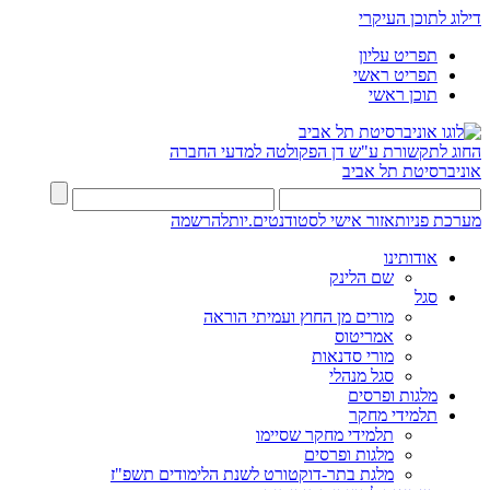
דילוג לתוכן העיקרי
תפריט עליון
תפריט ראשי
תוכן ראשי
החוג לתקשורת ע"ש דן
הפקולטה למדעי החברה
אוניברסיטת תל אביב
מערכת פניות
אזור אישי לסטודנטים.יות
להרשמה
אודותינו
שם הלינק
סגל
מורים מן החוץ ועמיתי הוראה
אמריטוס
מורי סדנאות
סגל מנהלי
מלגות ופרסים
תלמידי מחקר
תלמידי מחקר שסיימו
מלגות ופרסים
מלגת בתר-דוקטורט לשנת הלימודים תשפ"ז