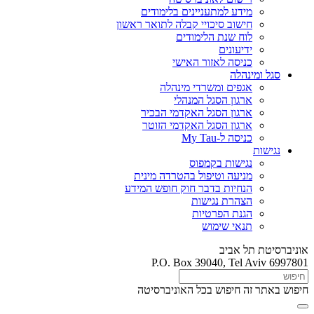
מידע למתעניינים בלימודים
חישוב סיכויי קבלה לתואר ראשון
לוח שנת הלימודים
ידיעונים
כניסה לאזור האישי
סגל ומינהלה
אגפים ומשרדי מינהלה
ארגון הסגל המנהלי
ארגון הסגל האקדמי הבכיר
ארגון הסגל האקדמי הזוטר
כניסה ל-My Tau
נגישות
נגישות בקמפוס
מניעה וטיפול בהטרדה מינית
הנחיות בדבר חוק חופש המידע
הצהרת נגישות
הגנת הפרטיות
תנאי שימוש
אוניברסיטת תל אביב
P.O. Box 39040, Tel Aviv 6997801
חיפוש באתר זה
חיפוש בכל האוניברסיטה