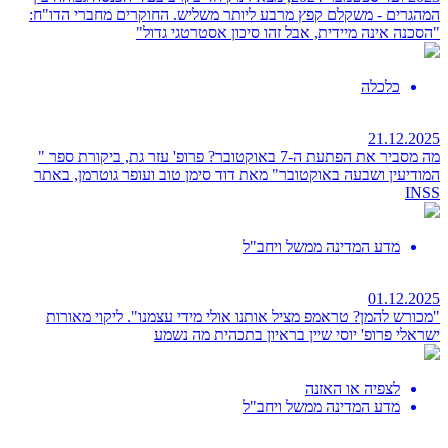
המהגרים - משקלם קפץ מרבע ליותר משליש. החוקרים מחברי הדו"ח:
"הסכנה אינה מיידית, אבל זהו סיכון אסטרטגי גדול"
כלכלה
21.12.2025
מה מסביר את הפתעת ה-7 באוקטובר?
פרופ' עזר גת, ביקורת ספר "
המודיעין ושבעה באוקטובר" מאת דוד סימן טוב ועופר גוטרמן, באתר
INSS
מדע המדינה ממשל ויחב"ל
01.12.2025
"מכורש להמן? טראמפ מציל אותנו אולי מידי עצמנו". ליקוי מאורות
ישראלי
פרופ' יוסי שיין בראיון בתכהית מה נשמע
לצפיה או האזנה
מדע המדינה ממשל ויחב"ל