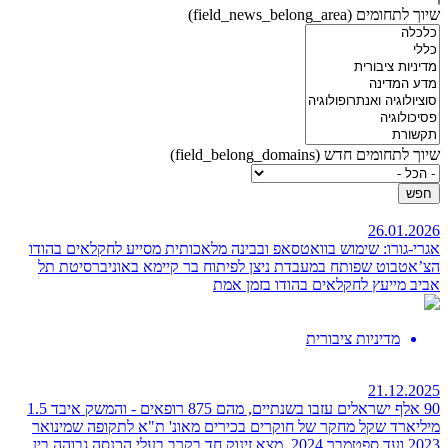
שיוך לתחומים (field_news_belong_area)
שיוך לתחומים חדש (field_belong_domains)
26.01.2026
אגרי-גורו: שימוש בוואטסאפ ובבינה מלאכותית מסייע לחקלאים בהודו
הצ’אטבוט שפותח במעבדת ניצן לפיתוח בר קיימא באוניברסיטת תל
אביב מייעץ לחקלאים בהודו בזמן אמת
מדיניות ציבורית
21.12.2025
90 אלף ישראלים עזבו בשנתיים, מהם 875 רופאים - והמשק איבד 1.5
מיליארד שקל
מחקר של חוקרים בכירים מאונ' ת"א לתקופה שמינואר
2023 ועד ספטמבר 2024, מצא זינוק חד בקרב בעלי הכנסה גבוהה בין