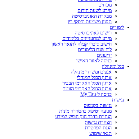
מכרזים
מידע לשעת חירום
מבקרת האוניברסיטה
תקנון משמעת ופסקי דין
לימודים
רישום לאוניברסיטה
מידע למתעניינים בלימודים
חישוב סיכויי קבלה לתואר ראשון
לוח שנת הלימודים
ידיעונים
כניסה לאזור האישי
סגל ומינהלה
אגפים ומשרדי מינהלה
ארגון הסגל המנהלי
ארגון הסגל האקדמי הבכיר
ארגון הסגל האקדמי הזוטר
כניסה ל-My Tau
נגישות
נגישות בקמפוס
מניעה וטיפול בהטרדה מינית
הנחיות בדבר חוק חופש המידע
הצהרת נגישות
הגנת הפרטיות
תנאי שימוש