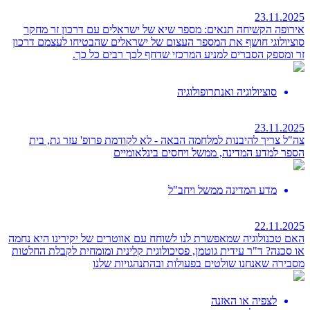
23.11.2025
אירופה הקשיחה תנאים: מספר שיא של ישראלים עם דרכון זר
מחקר
סוציולוגי חושף את המספר העצום של ישראלים שהבטיחו לעצמם דרכון
זר ומספק הסברים למניע המרכזי שדחף לכך רבים כל כך.
סוציולוגיה ואנתרופולוגיה
23.11.2025
צה"ל צריך להיבנות למלחמה הבאה - לא לקודמת
פרופ' עזר גת, בית
הספר למדע המדינה, ממשל ויחסים בינלאומיים
מדע המדינה ממשל ויחב"ל
22.11.2025
האם טכנולוגיה שמאפשרת לנו לשוחח עם אווטרים של יקירינו היא נחמה
או סכנה?
ד"ר עידית גוטמן, פסיכולוגית קלינית ומומחית לקבלת החלטות
מסבירה שאנחנו שולטים בפעולות ובהתנהגויות שלנו
לצפיה או האזנה