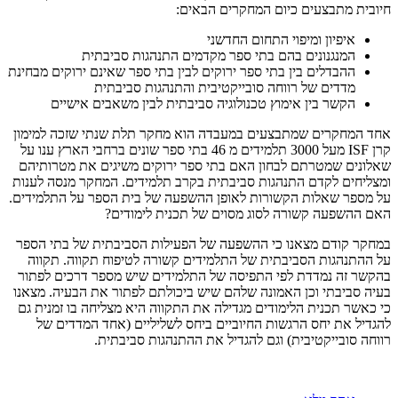
חיובית מתבצעים כיום המחקרים הבאים:
איפיון ומיפוי התחום החדשני
המנגנונים בהם בתי ספר מקדמים התנהגות סביבתית
ההבדלים בין בתי ספר ירוקים לבין בתי ספר שאינם ירוקים מבחינת
מדדים של רווחה סובייקטיבית והתנהגות סביבתית
הקשר בין אימוץ טכנולוגיה סביבתית לבין משאבים אישיים
אחד המחקרים שמתבצעים במעבדה הוא מחקר תלת שנתי שזכה למימון
קרן ISF מעל 3000 תלמידים מ 46 בתי ספר שונים ברחבי הארץ ענו על
שאלונים שמטרתם לבחון האם בתי ספר ירוקים משיגים את מטרותיהם
ומצליחים לקדם התנהגות סביבתית בקרב תלמידים. המחקר מנסה לענות
על מספר שאלות הקשורות לאופן ההשפעה של בית הספר על התלמידים.
האם ההשפעה קשורה לסוג מסוים של תכנית לימודים?
במחקר קודם מצאנו כי ההשפעה של הפעילות הסביבתית של בתי הספר
על ההתנהגות הסביבתית של התלמידים קשורה לטיפוח תקווה. תקווה
בהקשר זה נמדדת לפי התפיסה של התלמידים שיש מספר דרכים לפתור
בעיה סביבתי וכן האמונה שלהם שיש ביכולתם לפתור את הבעיה. מצאנו
כי כאשר תכנית הלימודים מגדילה את התקווה היא מצליחה בו זמנית גם
להגדיל את יחס הרגשות החיוביים ביחס לשליליים (אחד המדדים של
רווחה סובייקטיבית) וגם להגדיל את ההתנהגות סביבתית.