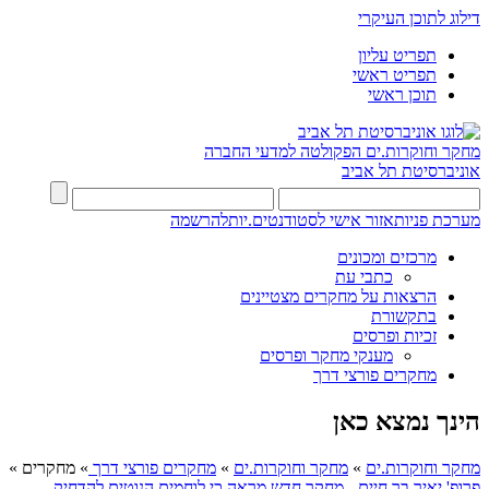
דילוג לתוכן העיקרי
תפריט עליון
תפריט ראשי
תוכן ראשי
מחקר וחוקרות.ים
הפקולטה למדעי החברה
אוניברסיטת תל אביב
מערכת פניות
אזור אישי לסטודנטים.יות
להרשמה
מרכזים ומכונים
כתבי עת
הרצאות על מחקרים מצטיינים
בתקשורת
זכיות ופרסים
מענקי מחקר ופרסים
מחקרים פורצי דרך
הינך נמצא כאן
מחקר וחוקרות.ים
»
מחקר וחוקרות.ים
»
מחקרים פורצי דרך
»
מחקרים
»
פרופ' יאיר בר חיים - מחקר חדש מראה כי לוחמים הנוטים להדחיק