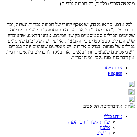
מהקצה הזכרי (כלומר, רק תכונות גבריות).
"לכל אדם, זכר או נקבה, יש אוסף ייחודי של תכונות גבריות ונשיות, וכך
זה גם במוח," מסכמת ד"ר יואל. "עד היום הסתפקו המדענים בקביעה
שקיימים הבדלים סטטיסטיים בין שני המינים. אנחנו הראינו, שהעובדה
שיש הבדלים סטטיסטיים בין הקבוצות, אין פירושה שקיימים שני סוגים
נבדלים של מוחות. במילים אחרות: יש מאפיינים שנפוצים יותר בגברים
ויש מאפיינים שנפוצים יותר בנשים, אך, בניגוד להבדלים בין איברי המין,
אין דבר כזה 'מוח נקבי' ו'מוח זכרי'".
אתר מלא
English
מידע כללי
יצירת קשר ודרכי הגעה
אלפון
דרושים