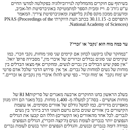
בשיתוף עם חוקרים מהמחלקה לנוירוביולוגיה בפקולטה למדעי החיים
ע"ש ג'ורג' ס. וייז ומבית הספר למתמטיקה באוניברסיטת תל-אביב,
ומדענים ממכון מקס פלנק בלייפציג ומאוניברסיטת ציריך. המאמר
התפרסם ב- 30.11.15 בכתב העת היוקרתי PNAS (Proceedings of the
National Academy of Sciences).
עד כמה מוח הוא 'נקבי' או 'זכרי'?
"במחקר שלנו ביקשנו לבחון אם קיימים שני סוגי מוחות, נקבי וזכרי, כמו
שקיימים שני סוגים נבדלים וברורים של איברי מין," מסבירה פרופ' יואל.
"אין ספק שיש הבדלים בין גברים לנשים, ומחקרים אף מצאו הבדלים בין
מוחות של נשים למוחות של גברים. אך אין פירוש הדבר שלכל אדם פרטי
יש 'מוח נקבי' או 'מוח זכרי' - כפי שיש לה/לו איברי מין נקביים או זכריים."
בשלב הראשון בחנו החוקרים ארבעה מאגרים של סריקותRI M​ של
מוחות אנושיים - בסה"כ למעלה מ- 1,400 מוחות. בכל מאגר הם זיהו מגוון
מאפיינים מדידים, כמו למשל גודלם של אזורים מסוימים, או עוצמת
הקישורים בין אזורים שונים בהם נרשם השוני הרב ביותר בין נשים
לגברים. לכל אחד מהאזורים (או הקשרים) הללו הם קבעו את הגדלים
הנפוצים יותר בגברים לעומת נשים (ה'קצה הזכרי'), הגדלים הנפוצים
במידה דומה בגברים ובנשים, והגדלים הנפוצים יותר בנשים לעומת גברים