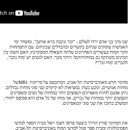
שני מיני בני אדם ירדו לעולם - "זכר ונקבה ברא אותם", ומשחר ימי
האנושות עוסקים שניהם בקשרים ובהבדלים שביניהם. עם התפתחות
חקר המוח בעשורים האחרונים עלתה השאלה המסקרנת: האם השוני בין
המינים משתקף גם במוחותיהם? ויותר מכך: האם לנשים יש 'מוח נקבי',
ולגברים 'מוח זכרי'?
מחקר חדש מאוניברסיטת תל-אביב, המתבסס על סריקות MRIשל
מוחות אנושיים, קובע כעת: במציאות לא קיימים שני סוגי מוחות נבדלים.
ניתן אמנם לזהות מאפיינים הנפוצים יותר במוחות של נשים ומאפיינים
הנפוצים יותר במוחות של גברים, אך מוחו של כל אדם הוא פסיפס ייחודי,
המשלב בתוכו את שני סוגי המאפיינים.
את המחקר פורץ הדרך ביצעה פרופ' דפנה יואל מבית הספר למדעי
הפסיכולוגיה ומבית ספר סגול למדעי המוח באוניברסיטת תל-אביב,