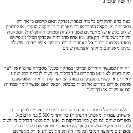
(ה'קצה הנקבי').
כעת בחנו החוקרים כל מוח בנפרד, ובדקו: האם קיימים בו אך ורק
מאפיינים מן 'הקצה הזכרי' או רק מאפיינים מן 'הקצה הנקבי', או לחלופין
שילוב כלשהו של מאפיינים משני הקצוות וממרכז ההתפלגות? המסקנות
היו חד משמעיות: רק 0%-8% אחוז מהמוחות שנבדקו הכילו מאפיינים
מאחד הקצוות בלבד. כל האחרים הכילו 'פסיפס' אישי וייחודי, ששילב
בתוכו מאפיינים מחלקי התפלגות שונים.
"זה היה למעשה החידוש המרכזי במחקר שלנו," מסבירה פרופ' יואל. "עד
היום דיווחו לא מעט מחקרים על הבדלים בין נשים לגברים בכל הנוגע
לאזורים או קשרים ספציפיים במוח. המחקר שלנו הוא הראשון שעבר
מרמת אזורים בודדים אל המוח כמכלול, ושאל האם אפשר לומר שמוחות
הם או נשיים או גבריים."
בחלקו השני של המחקר בחנו החוקרים נתונים פסיכולוגיים (כגון תכונות
אישיות, עמדות, מאפייני התנהגות) של יותר מ 5,500 בני אדם מ-3
מאגרים שונים. גם כאן, כמו בסריקות ה-MRI, הם מצאו הבדלים בין נשים
לגברים בחלק מהמשתנים, אך לא מצאו כמעט אף אדם שהיו לו רק
מאפיינים מהקצה הנקבי (כלומר, רק תכונות נשיות) או רק מאפיינים