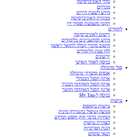
נהלי האוניברסיטה
מכרזים
מידע לשעת חירום
מבקרת האוניברסיטה
תקנון משמעת ופסקי דין
לימודים
רישום לאוניברסיטה
מידע למתעניינים בלימודים
חישוב סיכויי קבלה לתואר ראשון
לוח שנת הלימודים
ידיעונים
כניסה לאזור האישי
סגל ומינהלה
אגפים ומשרדי מינהלה
ארגון הסגל המנהלי
ארגון הסגל האקדמי הבכיר
ארגון הסגל האקדמי הזוטר
כניסה ל-My Tau
נגישות
נגישות בקמפוס
מניעה וטיפול בהטרדה מינית
הנחיות בדבר חוק חופש המידע
הצהרת נגישות
הגנת הפרטיות
תנאי שימוש