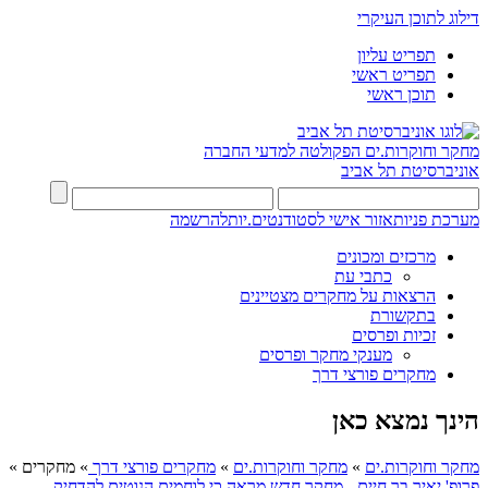
דילוג לתוכן העיקרי
תפריט עליון
תפריט ראשי
תוכן ראשי
מחקר וחוקרות.ים
הפקולטה למדעי החברה
אוניברסיטת תל אביב
מערכת פניות
אזור אישי לסטודנטים.יות
להרשמה
מרכזים ומכונים
כתבי עת
הרצאות על מחקרים מצטיינים
בתקשורת
זכיות ופרסים
מענקי מחקר ופרסים
מחקרים פורצי דרך
הינך נמצא כאן
מחקר וחוקרות.ים
»
מחקר וחוקרות.ים
»
מחקרים פורצי דרך
»
מחקרים
»
פרופ' יאיר בר חיים - מחקר חדש מראה כי לוחמים הנוטים להדחיק