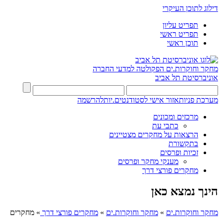
דילוג לתוכן העיקרי
תפריט עליון
תפריט ראשי
תוכן ראשי
מחקר וחוקרות.ים
הפקולטה למדעי החברה
אוניברסיטת תל אביב
מערכת פניות
אזור אישי לסטודנטים.יות
להרשמה
מרכזים ומכונים
כתבי עת
הרצאות על מחקרים מצטיינים
בתקשורת
זכיות ופרסים
מענקי מחקר ופרסים
מחקרים פורצי דרך
הינך נמצא כאן
מחקר וחוקרות.ים
»
מחקר וחוקרות.ים
»
מחקרים פורצי דרך
»
מחקרים