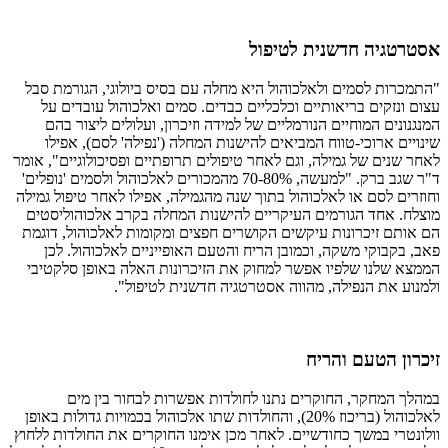
אסטרטגיה חדשנית לטיפול
"התמכרות לסמים ולאלכוהול היא מחלה עם בסיס ביולוגי, הגורמת סבל
עצום ונזקים בריאותיים וכלכליים כבדים. סמים ואלכוהול עובדים על
המנגנונים המוחיים הנורמליים של למידה וזיכרון, ועלולים ליצור בהם
שינויים ארוכי-טווח המביאים להישנות המחלה ('נפילה' לסם), אפילו
לאחר שנים של גמילה, וגם לאחר טיפולים תרופתיים ופסיכולוגיים", אומר
ד"ר שגב ברק. "למעשה, 70-80% מהמכורים לאלכוהול ולסמים 'נופלים'
וחוזרים לסם או לאלכוהול בתוך שנה מהגמילה, אפילו לאחר טיפול גמילה
מוצלח. אחד הגורמים העיקריים להישנות המחלה בקרב אלכוהוליסטים
הם אותם זיכרונות עיקשים הקושרים חפצים ומקומות לאלכוהול, דוגמת
פאב, בקבוקי משקה, וכמובן הריח והטעם האופייניים לאלכוהול. לכן
הממצא שלנו שלפיו אפשר למחוק את הזיכרונות האלה באופן סלקטיבי
ולמנוע את הנפילה, מהווה אסטרטגיה חדשנית לטיפול".
זיכרון הטעם והריח
במהלך המחקר, החוקרים נתנו לחולדות אפשרות לבחור בין מים
לאלכוהול (בריכוז 20%), והחולדות שתו אלכוהול בכמויות גדולות באופן
וולונטרי במשך כחודשיים. לאחר מכן אימנו החוקרים את החולדות ללחוץ