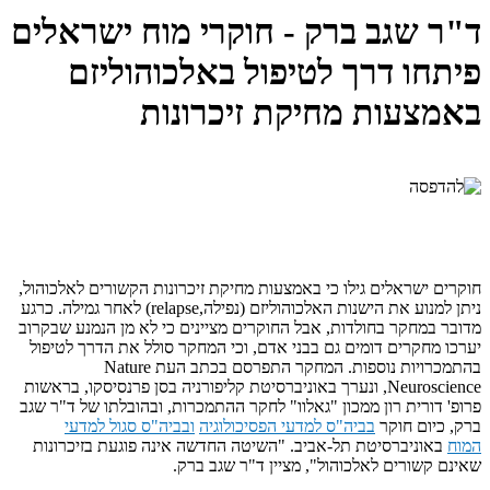
ד"ר שגב ברק - חוקרי מוח ישראלים
פיתחו דרך לטיפול באלכוהוליזם
באמצעות מחיקת זיכרונות
חוקרים ישראלים גילו כי באמצעות מחיקת זיכרונות הקשורים לאלכוהול,
ניתן למנוע את הישנות האלכוהוליזם (נפילה,relapse) לאחר גמילה. כרגע
מדובר במחקר בחולדות, אבל החוקרים מציינים כי לא מן הנמנע שבקרוב
יערכו מחקרים דומים גם בבני אדם, וכי המחקר סולל את הדרך לטיפול
בהתמכרויות נוספות. המחקר התפרסם בכתב העת Nature
Neuroscience, ונערך באוניברסיטת קליפורניה בסן פרנסיסקו, בראשות
פרופ' דורית רון ממכון "גאלוו" לחקר ההתמכרות, ובהובלתו של ד"ר שגב
ברק, כיום חוקר
בביה"ס למדעי הפסיכולוגיה
ובביה"ס סגול למדעי
המוח
באוניברסיטת תל-אביב. "השיטה החדשה אינה פוגעת בזיכרונות
שאינם קשורים לאלכוהול", מציין ד"ר שגב ברק.