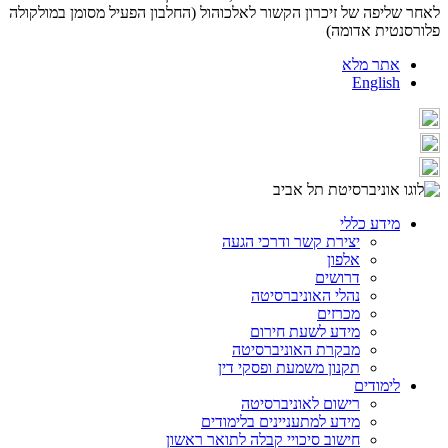
לאחר שליפה של זיכרון הקשור לאלכוהול (החלבון הפעיל מסומן במולקולה
פלורסנטית אדומה)
אתר מלא
English
מידע כללי
יצירת קשר ודרכי הגעה
אלפון
דרושים
נהלי האוניברסיטה
מכרזים
מידע לשעת חירום
מבקרת האוניברסיטה
תקנון משמעת ופסקי דין
לימודים
רישום לאוניברסיטה
מידע למתעניינים בלימודים
חישוב סיכויי קבלה לתואר ראשון