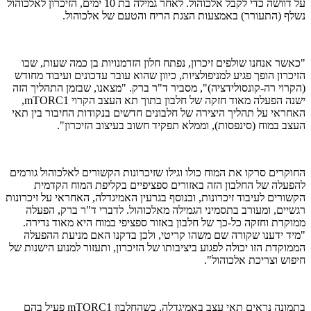
על דוושה כדי לקבל אלכוהול. לאחר גמילה בת 10 ימים, הזיכרון לאלכוהול
נשלף (התעורר) באמצעות הצגת הריח והטעם של אלכוהול.
"כאשר אנחנו שולפים זיכרון, נפתח חלון הזדמנויות בן כמה שעות, שבו
הזיכרון הופך פגיע למניפולציות, כיוון שהוא עובר עדכונים ועיבוד מחודש
(הקרוי רה-קונסולידציה)", מסביר ד"ר ברק. "מצאנו, שבזמן התהליך הזה
ישנה הפעלה מאוד חזקה של חלבון בתוך תא העצב הקרוי
mTORC1
,
האחראי על תהליך היצירה של חלבונים חדשים בנקודות החיבור בין תאי
העצב במוח (סינפסות), וממלא תפקיד חשוב בעיצוב הזיכרון".
החוקרים סרקו את המוח כולו וגילו שזיכרונות הקשורים לאלכוהול גורמים
להפעלה של החלבון הזה באזורים ספציפיים בקליפת המוח הקדמית
הקשורים לעיבוד זיכרונות, ובנוסף בגרעין האמיגדלה, האחראי על זיכרונות
רגשיים, ומעורב בתסמיני הגמילה מאלכוהול. לדברי ד"ר ברק, הפעלה
ממוקדת וחזקה כל-כך של חלבון באזור ספציפי במוח היא מאוד נדירה.
"מיד ידענו שקורה שם משהו קריטי, ולכן בדקנו האם מניעת ההפעלה
הממוקדת הזו יכולה לפגוע ביציבותו של הזיכרון, ותעזור למנוע הישנות של
חיפוש וצריכת אלכוהול".
בתמונה נראים תאי עצב באמיגדלה, כשהחלבון mTORC1 פעיל בהם