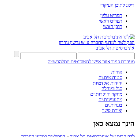
דילוג לתוכן העיקרי
תפריט עליון
תפריט ראשי
תוכן ראשי
הפקולטה למדעי החברה
ע"ש גרשון גורדון
אוניברסיטת תל אביב
מערכת פניות
אזור אישי לסטודנטים.יות
להרשמה
אודות
סטודנטים.ות
יחידות אקדמיות
סגל ומנהלה
מחקר וחוקרות.ים
מתעניינות.ים
בוגרות.ים
יצירת קשר
הינך נמצא כאן
לדף הבית של אוניברסיטת תל אביב
»
הפקולטה למדעי החברה