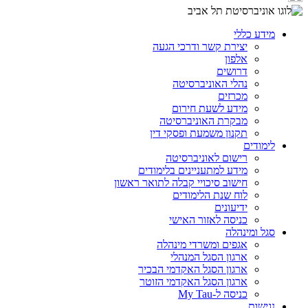
מידע כללי
יצירת קשר ודרכי הגעה
אלפון
דרושים
נהלי האוניברסיטה
מכרזים
מידע לשעת חירום
מבקרת האוניברסיטה
תקנון משמעת ופסקי דין
לימודים
רישום לאוניברסיטה
מידע למתעניינים בלימודים
חישוב סיכויי קבלה לתואר ראשון
לוח שנת הלימודים
ידיעונים
כניסה לאזור האישי
סגל ומינהלה
אגפים ומשרדי מינהלה
ארגון הסגל המנהלי
ארגון הסגל האקדמי הבכיר
ארגון הסגל האקדמי הזוטר
כניסה ל-My Tau
נגישות