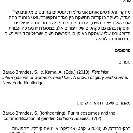
מחקר
מחקרי והקורסים אותם אני מלמדת עוסקים בהיבטים מגוונים של
מגדר, בעיקר בנקודות ההשקה בין מגדר ותקשורת, ואני בוחנת בהם
את שאלת ייצוגי נשים, נערות וגברים במדיה ובתרבות הפופולרית
ועוסקת בהם גם כקהלים של דימויים אלו. במסגרת זו נערכה עבודת
הדוקטורט שלי שעסקה באופן בו מפרשות נשים ישראליות דימויי נשים
בפרסומות טלוויזיה.
פרסומים
ספרים
(2018).
Feminist
.Barak-Brandes, S., & Kama, A. (Eds.)
interrogations of women's head hair: A crown of glory and shame.
New York: Routledge
מאמרים שעברו תהליך שיפוט
:
Barak-Brandes, S. (forthcoming). Purim costumes and the
commodification of gender.
Girlhood Studies, 17
(2).
ברק-ברנדס, ס. (2023).
'קפטן אמריקה' או 'נועה קירל'? תחפושות