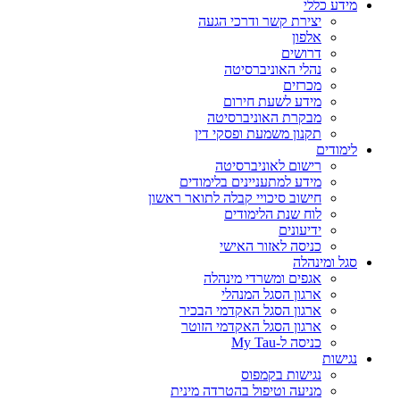
מידע כללי
יצירת קשר ודרכי הגעה
אלפון
דרושים
נהלי האוניברסיטה
מכרזים
מידע לשעת חירום
מבקרת האוניברסיטה
תקנון משמעת ופסקי דין
לימודים
רישום לאוניברסיטה
מידע למתעניינים בלימודים
חישוב סיכויי קבלה לתואר ראשון
לוח שנת הלימודים
ידיעונים
כניסה לאזור האישי
סגל ומינהלה
אגפים ומשרדי מינהלה
ארגון הסגל המנהלי
ארגון הסגל האקדמי הבכיר
ארגון הסגל האקדמי הזוטר
כניסה ל-My Tau
נגישות
נגישות בקמפוס
מניעה וטיפול בהטרדה מינית