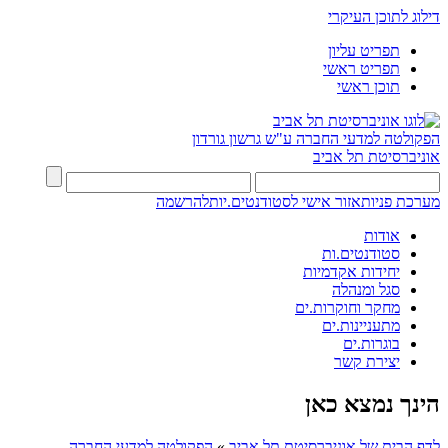
דילוג לתוכן העיקרי
תפריט עליון
תפריט ראשי
תוכן ראשי
הפקולטה למדעי החברה
ע"ש גרשון גורדון
אוניברסיטת תל אביב
מערכת פניות
אזור אישי לסטודנטים.יות
להרשמה
אודות
סטודנטים.ות
יחידות אקדמיות
סגל ומנהלה
מחקר וחוקרות.ים
מתעניינות.ים
בוגרות.ים
יצירת קשר
הינך נמצא כאן
לדף הבית של אוניברסיטת תל אביב
»
הפקולטה למדעי החברה