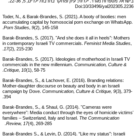
בישראל מספרות מגדר.
ילדות: עיון ומחקר בתרבות ילדים,
5, 22-36
.
Doi:10/33496/yal202305.2236
Toder, N., & Barak-Brandes, S. (2021). A booty of booties: men
accumulating capital by homosocial porn exchange on WhatsApp.
Porn Studies
,
9
(2), 145-158.
Barak-Brandes, S.
(2017). "And she does it all in heels”: Mothers
in contemporary Israeli TV commercials.
Feminist Media Studies
,
17
(2), 215-230.
Barak-Brandes, S. (2017). Ideologies of motherhood in Israeli TV
commercials in the new millennium.
Communication, Culture &
Critique, 10
(1), 58-75.
Barak-Brandes, S., & Lachover, E. (2016). Branding relations:
Mother-daughter discourse on beauty and body in an Israeli
campaign by Dove.
Communication, Culture & Critique, 9
(3), 379-
394.
Barak-Brandes, S., & Shaul, G. (2014). "Cameras were
everywhere": Media conduct through the eyes of homicide victims'
families – Switzerland, Italy and Israel.
The Communication
.
Review, 17
(4), 269-285
Barak-Brandes S., & Levin, D. (2014). “Like my status”: Israeli