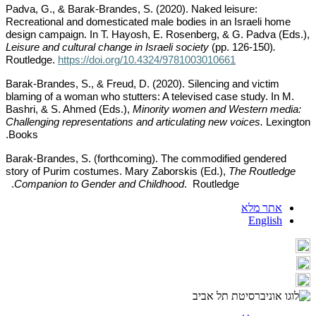
Padva, G., & Barak-Brandes, S. (2020). Naked leisure:
Recreational and domesticated male bodies in an Israeli home
design campaign. In T. Hayosh, E. Rosenberg, & G. Padva (Eds.),
Leisure and cultural change in Israeli society
(pp. 126-150)
.
Routledge.
https://doi.org/10.4324/9781003010661
Barak-Brandes, S., & Freud, D. (2020). Silencing and victim
blaming of a woman who stutters: A televised case study. In M.
Bashri, & S. Ahmed (Eds.),
Minority women and Western media:
Challenging representations and articulating new voices.
Lexington
Books.
Barak-Brandes, S. (forthcoming). The commodified gendered
story of Purim costumes. Mary Zaborskis (Ed.),
The Routledge
Companion to Gender and Childhood
. Routledge.
אתר מלא
English