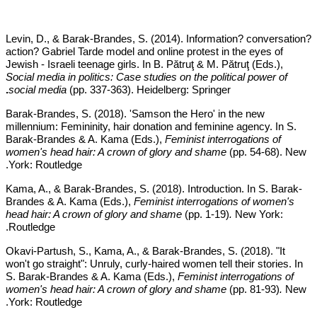
Levin, D., & Barak-Brandes, S. (2014). Information? conversation?
action? Gabriel Tarde model and online protest in the eyes of
Jewish - Israeli teenage girls. In B. Pătruţ & M. Pătruţ (Eds.),
Social media in politics: Case studies on the political power of
.
social media
(pp. 337-363). Heidelberg: Springer
Barak-Brandes, S. (2018). 'Samson the Hero' in the new
millennium: Femininity, hair donation and feminine agency. In S.
Barak-Brandes & A. Kama (Eds.),
Feminist interrogations of
women's head hair: A crown of glory and shame
(pp. 54-68). New
York: Routledge.
Kama, A.
,
& Barak-Brandes, S. (2018). Introduction. In S. Barak-
Brandes & A. Kama (Eds.),
Feminist interrogations of women's
head hair: A crown of glory and shame
(pp. 1-19)
.
New York:
Routledge.
Okavi-Partush, S., Kama, A., & Barak-Brandes, S. (2018). "It
won't go straight": Unruly, curly-haired women tell their stories.
In
S. Barak-Brandes & A. Kama (Eds.),
Feminist interrogations of
women's head hair: A crown of glory and shame
(pp. 81-93)
.
New
York: Routledge.