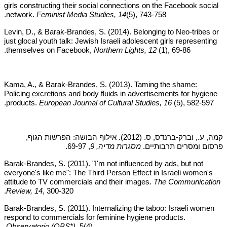
girls constructing their social connections on the Facebook social
network.
Feminist Media Studies, 14
(5), 743-758.
Levin, D., & Barak-Brandes, S. (2014). Belonging to Neo-tribes or
just glocal youth talk: Jewish Israeli adolescent girls representing
themselves on Facebook,
Northern Lights, 12
(1), 69-86.
Kama, A., & Barak-Brandes, S. (2013). Taming the shame:
Policing excretions and body fluids in advertisements for hygiene
products.
European Journal of Cultural Studies, 16
(5), 582-597.
קמה, ע., וברק-ברנדס, ס. (2012). אילוף הבושה: הפרשות הגוף,
פרסום ומסרים תרבותיים.
מסגרות מדיה, 9
, 69-97.
Barak-Brandes, S. (2011). "I'm not influenced by ads, but not
everyone's like me": The Third Person Effect in Israeli women's
attitude to TV commercials and their images.
The Communication
Review, 14
, 300-320.
Barak-Brandes, S. (2011). Internalizing the taboo: Israeli women
respond to commercials for feminine hygiene products.
Observatorio (OBS*)
, 5(4).