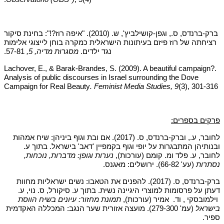
ברק-ברנדס, ס., וגפן-קושילביץ', ש. (2010). "איפה רוז?!": בחינת סיקור
רציחתה של רוז פיזם בעיתונות הישראלית כמקרה בוחן לייצוגי אלימות
נגד ילדים.
מסגרות מדיה, 5,
57-81.
.Lachover, E., & Barak-Brandes, S. (2009). A beautiful campaign?
Analysis of public discourses in Israel surrounding the Dove
Campaign for Real Beauty
. Feminist Media Studies, 9
(3),
301-316
פרקים בספרים:
לחובר, ע., וברק-ברנדס, ס. (2017). אם ובת וגוף ביניהן: שיח אמהות
ובנותיהן המתבגרות על יופי וגוף בקמפיין 'דאב' בישראל.
בתוך ע.
לחובר, ע. פלד ומ. קומם (עורכות),
נערות וגופן: מדברות, נוכחות,
נסתרות
(עע' 66-82). ירושלים: מאגנס.
ברק-ברנדס, ס. (2017). להפנים את הטאבו: נשים ישראליות מחוות
דעתן על פרסומות למוצרי היגיינה נשית. בתוך ע. סיקורל, ס. נוי, ע.
וילמובסקי
,
וד.
אמיר (עורכות),
תמונת
מחזור
:
עיונים
בשיח
הווסת
בישראל
(עמ' 279-300). מועצה אזורית שער הנגב: המכללה האקדמית
ספיר.