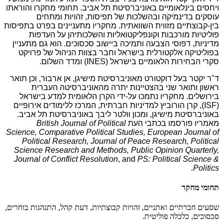
ויחסים בינלאומיים באוניברסיטת תל אביב. תחומי מחקרו והוראתו
עוסקים בדינמיקה ובהשלכות של תפיסות, זהויות ומתחים
בין-קבוצתיים מזווית השוואתית. מחקריו מתעניינים בפרט בתפיסות
פוליטיות מורכבות וקונפליקטואליות והשלכותיהן על העדפות
מדיניות, דפוסי הצבעה ותמיכה ביישוב סכסוכים.
הוא גם מתעניין
בפוליטיקה אלקטורלית בישראל וחבר בצוות הניהול של פרויקט
סקרי הבחירות הלאומיים בישראל (
INES
) ומדד השלום.
ד"ר יקטר בעל דוקטורט מאוניברסיטת מישיגן, אן ארבור, וכן תואר
ראשון ותואר שני בהצטיינות יתרה
מהאוניברסיטה העברית
בירושלים. מחקריו נתמכו על-ידי הקרן הלאומית למדע בישראל
(
ISF
), קרן הורוביץ למדיניות חברתית, המרכז ללימודים אירופיים
באוניברסיטת מישיגן, ומכון וולטר ליבך באוניברסיטת תל אביב.
מאמריו פורסמו בכתבי העת
British Journal of Political
Science, Comparative Political Studies, European Journal of
Political Research, Journal of Peace Research, Political
Science Research and Methods, Public Opinion Quarterly,
Journal of Conflict Resolution
, and
PS: Political Science &
Politics.
תחומי מחקר
שסעים חברתיים ואתניים, זהויות קבוצתיות, דעת קהל, התנהגות בוחרים,
סכסוכים, כלכלה פוליטית.