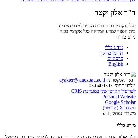
ד"ר אלון יקטר
סגל אקדמי בכיר בבית הספר למדע המדינה
בית הספר למדע המדינה
סגל אקדמי בכיר
ניווט מהיר:
מידע כללי
תחומי מחקר
פרסומים
English
דואר אלקטרוני:
ayakter@tauex.tau.ac.il
טלפון פנימי:
03-6409393
לפרופיל האישי שלי במערכת CRIS
Personal Website
Google Scholar
חשבון X (טוויטר)
משרד:
נפתלי, 534
מידע כללי
ד"ר אלון יקטר הוא מרצה בכיר בבית הספר למדע המדינה, ממשל