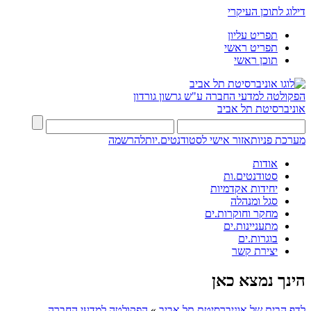
דילוג לתוכן העיקרי
תפריט עליון
תפריט ראשי
תוכן ראשי
הפקולטה למדעי החברה
ע"ש גרשון גורדון
אוניברסיטת תל אביב
מערכת פניות
אזור אישי לסטודנטים.יות
להרשמה
אודות
סטודנטים.ות
יחידות אקדמיות
סגל ומנהלה
מחקר וחוקרות.ים
מתעניינות.ים
בוגרות.ים
יצירת קשר
הינך נמצא כאן
לדף הבית של אוניברסיטת תל אביב
»
הפקולטה למדעי החברה