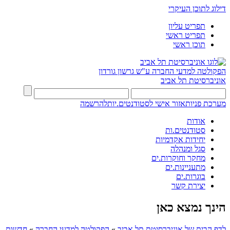
דילוג לתוכן העיקרי
תפריט עליון
תפריט ראשי
תוכן ראשי
הפקולטה למדעי החברה
ע"ש גרשון גורדון
אוניברסיטת תל אביב
מערכת פניות
אזור אישי לסטודנטים.יות
להרשמה
אודות
סטודנטים.ות
יחידות אקדמיות
סגל ומנהלה
מחקר וחוקרות.ים
מתעניינות.ים
בוגרות.ים
יצירת קשר
הינך נמצא כאן
לדף הבית של אוניברסיטת תל אביב
»
הפקולטה למדעי החברה
»
חדשות