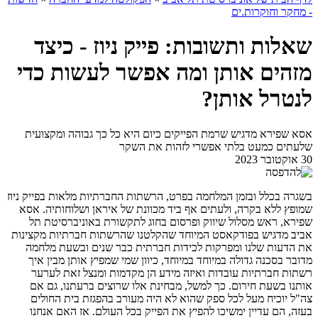
- מחקר וחוקרות.ים
שאלות ותשובות: פייק ניוז - כיצד
מזהים אותן ומה אפשר לעשות כדי
לנטרל אותן?
אסא שפירא מדגיש שרמת הפייקים כיום היא כל כך גבוהה ומקצועית
שלעתים כמעט בלתי אפשרי לזהות את השקר
30 אוקטובר 2023
בשגרה בכלל ובזמן המלחמה בפרט, הרשתות החברתיות מלאות בפייק ניוז
שמופץ ללא בקרה, ולעתים אף ביד מכוונת של איראן ושלוחותיה. אסא
שפירא, ראש מסלול שיווק ופרסום בחוג לתקשורת באוניברסיטת תל
אביב מדגיש בפודקאסט המיוחד שהקלטנו שהרשתות חברתיות מקצינות
את הדעות שלנו ומפרקות לכידות חברתית כבר שנים ובשעת מלחמה
מדובר בסכנה גדולה במיוחד במיוחד, כיוון שמי שמפיץ אותן מבין איך
רשתות חברתיות עובדות ואיזה מידע הן מקדמות ומנצל זאת לערער
אותנו בשעת חירום. כך למשל, מבחינת אלו שרוצים ברעתנו, גם אם
צה"ל יוכיח מעל לכל ספק שהוא לא היה מעורב בהפגזת בית החולים
בעזה, הם עדיין ימשיכו להפיץ את הפייק בכל העולם. אז האם אנחנו