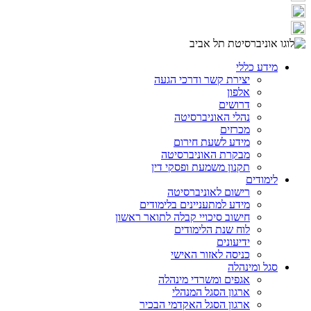
מידע כללי
יצירת קשר ודרכי הגעה
אלפון
דרושים
נהלי האוניברסיטה
מכרזים
מידע לשעת חירום
מבקרת האוניברסיטה
תקנון משמעת ופסקי דין
לימודים
רישום לאוניברסיטה
מידע למתעניינים בלימודים
חישוב סיכויי קבלה לתואר ראשון
לוח שנת הלימודים
ידיעונים
כניסה לאזור האישי
סגל ומינהלה
אגפים ומשרדי מינהלה
ארגון הסגל המנהלי
ארגון הסגל האקדמי הבכיר