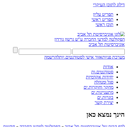
דילוג לתוכן העיקרי
תפריט עליון
תפריט ראשי
תוכן ראשי
הפקולטה למדעי החברה
ע"ש גרשון גורדון
אוניברסיטת תל אביב
מערכת פניות
אזור אישי לסטודנטים.יות
להרשמה
אודות
סטודנטים.ות
יחידות אקדמיות
סגל ומנהלה
מחקר וחוקרות.ים
מתעניינות.ים
בוגרות.ים
יצירת קשר
הינך נמצא כאן
לדף הבית של אוניברסיטת תל אביב
»
הפקולטה למדעי החברה
»
חדשות