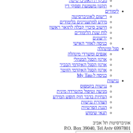
מבקרת האוניברסיטה
תקנון משמעת ופסקי דין
לימודים
רישום לאוניברסיטה
מידע למתעניינים בלימודים
חישוב סיכויי קבלה לתואר ראשון
לוח שנת הלימודים
ידיעונים
כניסה לאזור האישי
סגל ומינהלה
אגפים ומשרדי מינהלה
ארגון הסגל המנהלי
ארגון הסגל האקדמי הבכיר
ארגון הסגל האקדמי הזוטר
כניסה ל-My Tau
נגישות
נגישות בקמפוס
מניעה וטיפול בהטרדה מינית
הנחיות בדבר חוק חופש המידע
הצהרת נגישות
הגנת הפרטיות
תנאי שימוש
אוניברסיטת תל אביב
P.O. Box 39040, Tel Aviv 6997801