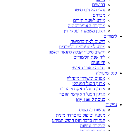
דרושים
נהלי האוניברסיטה
מכרזים
מידע לשעת חירום
מבקרת האוניברסיטה
תקנון משמעת ופסקי דין
לימודים
רישום לאוניברסיטה
מידע למתעניינים בלימודים
חישוב סיכויי קבלה לתואר ראשון
לוח שנת הלימודים
ידיעונים
כניסה לאזור האישי
סגל ומינהלה
אגפים ומשרדי מינהלה
ארגון הסגל המנהלי
ארגון הסגל האקדמי הבכיר
ארגון הסגל האקדמי הזוטר
כניסה ל-My Tau
נגישות
נגישות בקמפוס
מניעה וטיפול בהטרדה מינית
הנחיות בדבר חוק חופש המידע
הצהרת נגישות
הגנת הפרטיות