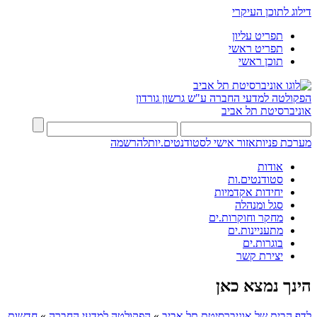
דילוג לתוכן העיקרי
תפריט עליון
תפריט ראשי
תוכן ראשי
הפקולטה למדעי החברה
ע"ש גרשון גורדון
אוניברסיטת תל אביב
מערכת פניות
אזור אישי לסטודנטים.יות
להרשמה
אודות
סטודנטים.ות
יחידות אקדמיות
סגל ומנהלה
מחקר וחוקרות.ים
מתעניינות.ים
בוגרות.ים
יצירת קשר
הינך נמצא כאן
לדף הבית של אוניברסיטת תל אביב
»
הפקולטה למדעי החברה
»
חדשות