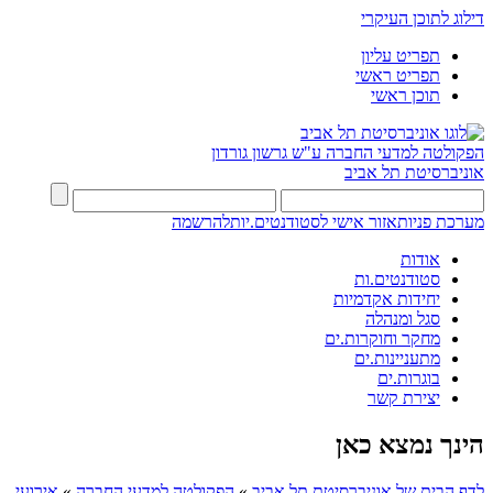
דילוג לתוכן העיקרי
תפריט עליון
תפריט ראשי
תוכן ראשי
הפקולטה למדעי החברה
ע"ש גרשון גורדון
אוניברסיטת תל אביב
מערכת פניות
אזור אישי לסטודנטים.יות
להרשמה
אודות
סטודנטים.ות
יחידות אקדמיות
סגל ומנהלה
מחקר וחוקרות.ים
מתעניינות.ים
בוגרות.ים
יצירת קשר
הינך נמצא כאן
לדף הבית של אוניברסיטת תל אביב
»
הפקולטה למדעי החברה
»
אירועי