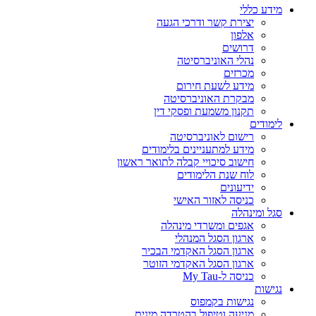
מידע כללי
יצירת קשר ודרכי הגעה
אלפון
דרושים
נהלי האוניברסיטה
מכרזים
מידע לשעת חירום
מבקרת האוניברסיטה
תקנון משמעת ופסקי דין
לימודים
רישום לאוניברסיטה
מידע למתעניינים בלימודים
חישוב סיכויי קבלה לתואר ראשון
לוח שנת הלימודים
ידיעונים
כניסה לאזור האישי
סגל ומינהלה
אגפים ומשרדי מינהלה
ארגון הסגל המנהלי
ארגון הסגל האקדמי הבכיר
ארגון הסגל האקדמי הזוטר
כניסה ל-My Tau
נגישות
נגישות בקמפוס
מניעה וטיפול בהטרדה מינית