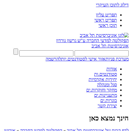
דילוג לתוכן העיקרי
תפריט עליון
תפריט ראשי
תוכן ראשי
הפקולטה למדעי החברה
ע"ש גרשון גורדון
אוניברסיטת תל אביב
מערכת פניות
אזור אישי לסטודנטים.יות
להרשמה
אודות
סטודנטים.ות
יחידות אקדמיות
סגל ומנהלה
מחקר וחוקרות.ים
מתעניינות.ים
בוגרות.ים
יצירת קשר
הינך נמצא כאן
לדף הבית של אוניברסיטת תל אביב
»
הפקולטה למדעי החברה
»
אירועי