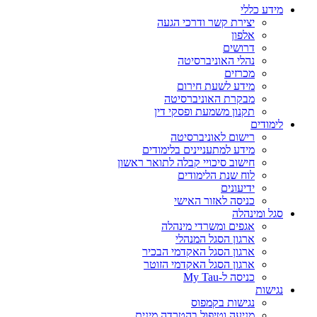
מידע כללי
יצירת קשר ודרכי הגעה
אלפון
דרושים
נהלי האוניברסיטה
מכרזים
מידע לשעת חירום
מבקרת האוניברסיטה
תקנון משמעת ופסקי דין
לימודים
רישום לאוניברסיטה
מידע למתעניינים בלימודים
חישוב סיכויי קבלה לתואר ראשון
לוח שנת הלימודים
ידיעונים
כניסה לאזור האישי
סגל ומינהלה
אגפים ומשרדי מינהלה
ארגון הסגל המנהלי
ארגון הסגל האקדמי הבכיר
ארגון הסגל האקדמי הזוטר
כניסה ל-My Tau
נגישות
נגישות בקמפוס
מניעה וטיפול בהטרדה מינית