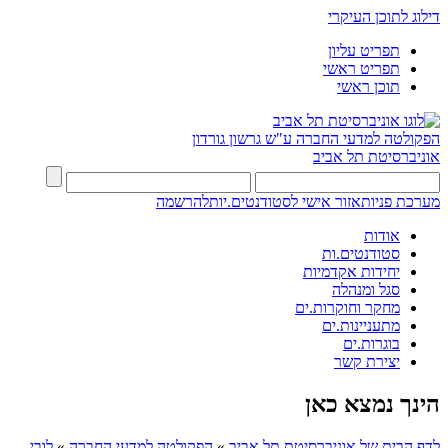
דילוג לתוכן העיקרי
תפריט עליון
תפריט ראשי
תוכן ראשי
הפקולטה למדעי החברה
ע"ש גרשון גורדון
אוניברסיטת תל אביב
מערכת פניות
אזור אישי לסטודנטים.יות
להרשמה
אודות
סטודנטים.ות
יחידות אקדמיות
סגל ומנהלה
מחקר וחוקרות.ים
מתעניינות.ים
בוגרות.ים
יצירת קשר
הינך נמצא כאן
לדף הבית של אוניברסיטת תל אביב
»
הפקולטה למדעי החברה
»
לובי