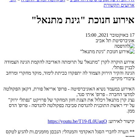
ארועים תקשורת
אירוע חנוכת "גינת מתנאל"
17 באוקטובר 2021, 15:00
אוניברסיטת תל אביב
אירוע הוקרה לקרן "מתנאל' על תרומתה האדיבה להקמת הגינה הצמודה
לבניין נפתלי.
הגינה והקיר הירוק הצמוד לה יתפקדו ככיתת לימוד, מוקד מחקרי ומרחב
ציבורי מקיים.
האירוע במעמד נשיא האוניברסיטה - פרופ' אריאל פורת, דקאן הפקולטה
למדעי החברה - פרופ' איתי סנד,
נציג קרן מתנאל ויכלול את הצגת חזון המחקר של פרויקט "נפתלי ירוק"
על ידי ראשת התוכנית להנדסת סביבה בפקולטה להנדסה - פרופ' הדס
ממן.
קישור לאירוע:
https://youtu.be/T19-fL0UaqQ
** הערה לחברי הסגל האקדמי והמנהלי: הנכםן מוזמנים.ות להגיע לטקס