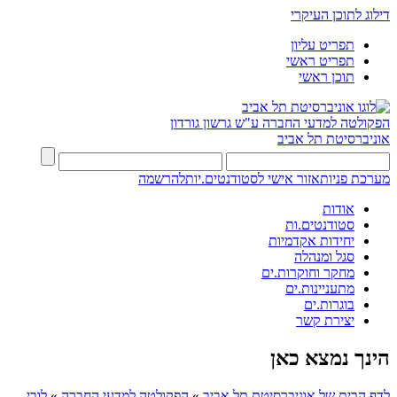
דילוג לתוכן העיקרי
תפריט עליון
תפריט ראשי
תוכן ראשי
הפקולטה למדעי החברה
ע"ש גרשון גורדון
אוניברסיטת תל אביב
מערכת פניות
אזור אישי לסטודנטים.יות
להרשמה
אודות
סטודנטים.ות
יחידות אקדמיות
סגל ומנהלה
מחקר וחוקרות.ים
מתעניינות.ים
בוגרות.ים
יצירת קשר
הינך נמצא כאן
לדף הבית של אוניברסיטת תל אביב
»
הפקולטה למדעי החברה
»
לובי