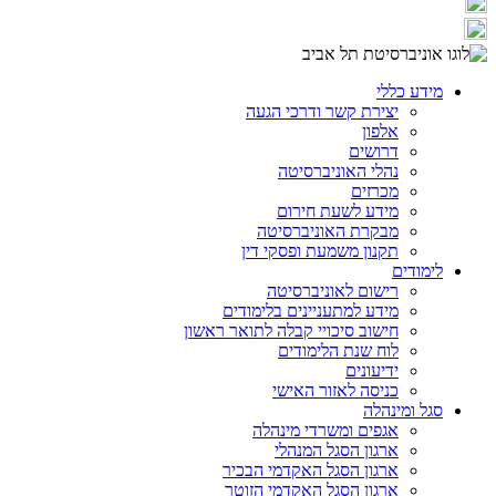
מידע כללי
יצירת קשר ודרכי הגעה
אלפון
דרושים
נהלי האוניברסיטה
מכרזים
מידע לשעת חירום
מבקרת האוניברסיטה
תקנון משמעת ופסקי דין
לימודים
רישום לאוניברסיטה
מידע למתעניינים בלימודים
חישוב סיכויי קבלה לתואר ראשון
לוח שנת הלימודים
ידיעונים
כניסה לאזור האישי
סגל ומינהלה
אגפים ומשרדי מינהלה
ארגון הסגל המנהלי
ארגון הסגל האקדמי הבכיר
ארגון הסגל האקדמי הזוטר