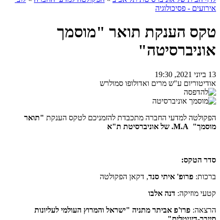
אירועים - פסיכולוגיה
טקס הענקת תואר "מוסמך
אוניברסיטה"
13 ביוני 2021, 19:30
אודיטוריום ע"ש מרים ואדולופו סמולרש
הפקולטה למדעי החברה מתכבדת להזמניכם לטקס הענקת
"תואר
מוסמך" M.A. של אוניברסיטת ת"א
סדר הטקס:
ברכות:
פרופ' איתי סנד
, דקאן הפקולטה
קטעי מוזיקה:
דנה אלבו
הרצאה:
פרו'פ אביתר מתניה
"ישראל והמרוץ העולמי לעליונות
סייבר-דיגיטלית"