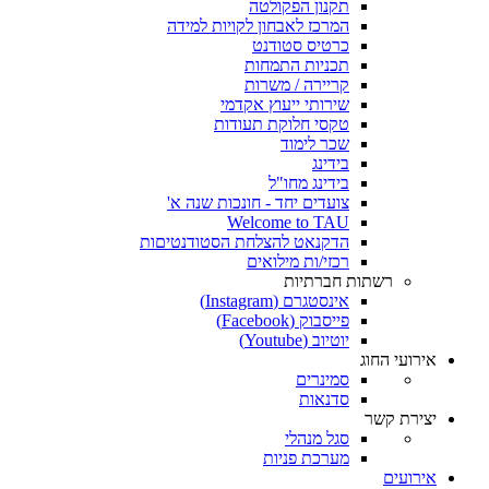
תקנון הפקולטה
המרכז לאבחון לקויות למידה
כרטיס סטודנט
תכניות התמחות
קריירה / משרות
שירותי ייעוץ אקדמי
טקסי חלוקת תעודות
שכר לימוד
בידינג
בידינג מחו"ל
צועדים יחד - חונכות שנה א'
Welcome to TAU
הדקנאט להצלחת הסטודנטיםות
רכזי/ות מילואים
רשתות חברתיות
אינסטגרם (Instagram)
פייסבוק (Facebook)
יוטיוב (Youtube)
אירועי החוג
סמינרים
סדנאות
יצירת קשר
סגל מנהלי
מערכת פניות
אירועים