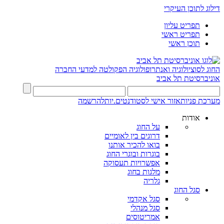
דילוג לתוכן העיקרי
תפריט עליון
תפריט ראשי
תוכן ראשי
החוג לסוציולוגיה ואנתרופולוגיה
הפקולטה למדעי החברה
אוניברסיטת תל אביב
מערכת פניות
אזור אישי לסטודנטים.יות
להרשמה
אודות
על החוג
דרוגים בין לאומיים
בואו להכיר אותנו
בוגרות ובוגרי החוג
אפשרויות תעסוקה
מלגות בחוג
גלריה
סגל החוג
סגל אקדמי
סגל מנהלי
אמריטוסים