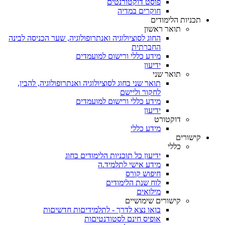
פוסט דוקטורנטים
חוקרים במדיה
תכניות הלימודים
תואר ראשון
החוג לסוציולוגיה ואנתרופולוגיה, שער הכניסה לבינה
החברתית
מידע כללי ורישום למועמדים
ידיעון
תואר שני
תואר שני בחוג לסוציולוגיה ואנתרופולוגיה, להבין,
לחקור וליישם
מידע כללי ורישום למועמדים
ידיעון
דוקטורט
מידע כללי
קישורים
כללי
ידיעון כל תוכניות הלימודים בחוג
מידע אישי לתלמיד.ה
חיפוש קורס
לוח שנת הלימודים
מילואים
קישורים שימושיים
בואו נצא לדרך - לתלמידיםות חדשיםות
אופיס חינם לסטודנטיםות