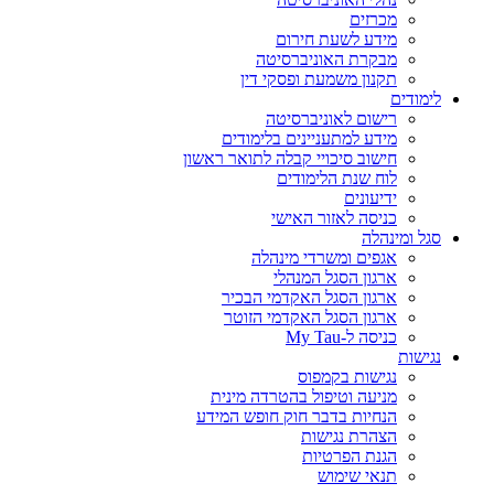
מכרזים
מידע לשעת חירום
מבקרת האוניברסיטה
תקנון משמעת ופסקי דין
לימודים
רישום לאוניברסיטה
מידע למתעניינים בלימודים
חישוב סיכויי קבלה לתואר ראשון
לוח שנת הלימודים
ידיעונים
כניסה לאזור האישי
סגל ומינהלה
אגפים ומשרדי מינהלה
ארגון הסגל המנהלי
ארגון הסגל האקדמי הבכיר
ארגון הסגל האקדמי הזוטר
כניסה ל-My Tau
נגישות
נגישות בקמפוס
מניעה וטיפול בהטרדה מינית
הנחיות בדבר חוק חופש המידע
הצהרת נגישות
הגנת הפרטיות
תנאי שימוש