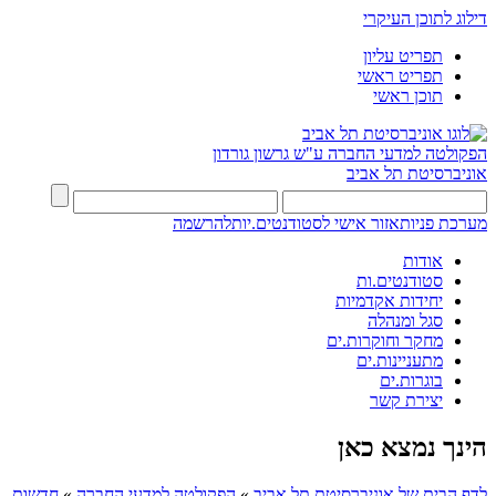
דילוג לתוכן העיקרי
תפריט עליון
תפריט ראשי
תוכן ראשי
הפקולטה למדעי החברה
ע"ש גרשון גורדון
אוניברסיטת תל אביב
מערכת פניות
אזור אישי לסטודנטים.יות
להרשמה
אודות
סטודנטים.ות
יחידות אקדמיות
סגל ומנהלה
מחקר וחוקרות.ים
מתעניינות.ים
בוגרות.ים
יצירת קשר
הינך נמצא כאן
לדף הבית של אוניברסיטת תל אביב
»
הפקולטה למדעי החברה
»
חדשות