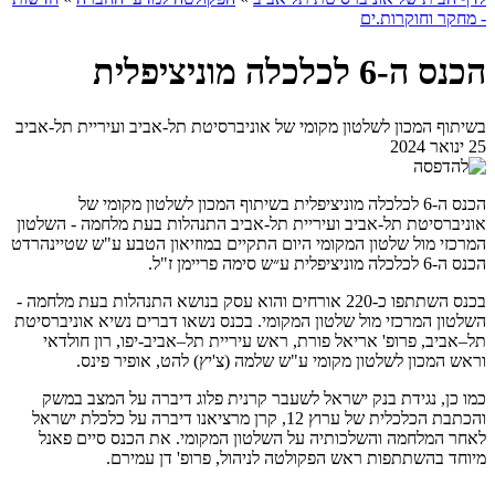
- מחקר וחוקרות.ים
הכנס ה-6 לכלכלה מוניציפלית
בשיתוף המכון לשלטון מקומי של אוניברסיטת תל-אביב ועיריית תל-אביב
25 ינואר 2024
הכנס ה-6 לכלכלה מוניציפלית בשיתוף המכון לשלטון מקומי של
אוניברסיטת תל-אביב ועיריית תל-אביב התנהלות בעת מלחמה - השלטון
המרכזי מול שלטון המקומי היום התקיים במוזיאון הטבע ע"ש שטיינהרדט
הכנס ה-6 לכלכלה מוניציפלית ע״ש סימה פריימן ז"ל.
בכנס השתתפו כ-220 אורחים והוא עסק בנושא התנהלות בעת מלחמה -
השלטון המרכזי מול שלטון המקומי. בכנס נשאו דברים נשיא אוניברסיטת
תל–אביב, פרופ' אריאל פורת, ראש עיריית תל–אביב-יפו, רון חולדאי
וראש המכון לשלטון מקומי ע"ש שלמה (צ'יץ) להט, אופיר פינס.
כמו כן, נגידת בנק ישראל לשעבר קרנית פלוג דיברה על המצב במשק
והכתבת הכלכלית של ערוץ 12, קרן מרציאנו דיברה על כלכלת ישראל
לאחר המלחמה והשלכותיה על השלטון המקומי. את הכנס סיים פאנל
מיוחד בהשתתפות ראש הפקולטה לניהול, פרופ' דן עמירם.