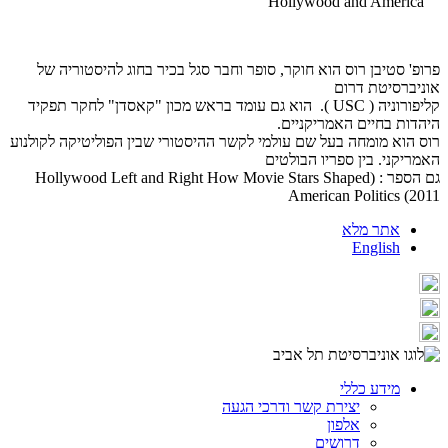
Hollywood and America
פרופ' סטיבן רוס הוא חוקר, סופר וחבר סגל בכיר בחוג להיסטוריה של
אוניברסיטת דרום
קליפורוניה ( USC ). הוא גם עומד בראש מכון "קאסדן" לחקר תפקיד
היהדות בחיים האמריקניים.
רוס הוא מומחה בעל שם עולמי לקשר ההיסטורי שבין הפוליטיקה לקולנוע
האמריקני. בין ספריו הבולטים
גם הספר : (Hollywood Left and Right How Movie Stars Shaped
American Politics (2011
אתר מלא
English
מידע כללי
יצירת קשר ודרכי הגעה
אלפון
דרושים