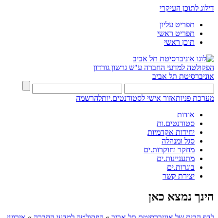
דילוג לתוכן העיקרי
תפריט עליון
תפריט ראשי
תוכן ראשי
הפקולטה למדעי החברה
ע"ש גרשון גורדון
אוניברסיטת תל אביב
מערכת פניות
אזור אישי לסטודנטים.יות
להרשמה
אודות
סטודנטים.ות
יחידות אקדמיות
סגל ומנהלה
מחקר וחוקרות.ים
מתעניינות.ים
בוגרות.ים
יצירת קשר
הינך נמצא כאן
לדף הבית של אוניברסיטת תל אביב
»
הפקולטה למדעי החברה
»
אירועי