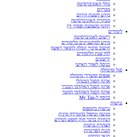
נהלי האוניברסיטה
מכרזים
מידע לשעת חירום
מבקרת האוניברסיטה
תקנון משמעת ופסקי דין
לימודים
רישום לאוניברסיטה
מידע למתעניינים בלימודים
חישוב סיכויי קבלה לתואר ראשון
לוח שנת הלימודים
ידיעונים
כניסה לאזור האישי
סגל ומינהלה
אגפים ומשרדי מינהלה
ארגון הסגל המנהלי
ארגון הסגל האקדמי הבכיר
ארגון הסגל האקדמי הזוטר
כניסה ל-My Tau
נגישות
נגישות בקמפוס
מניעה וטיפול בהטרדה מינית
הנחיות בדבר חוק חופש המידע
הצהרת נגישות
הגנת הפרטיות
תנאי שימוש