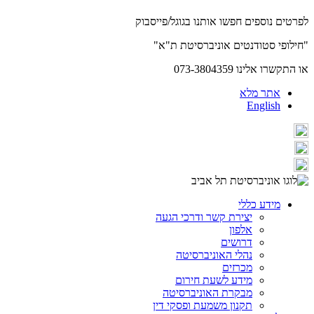
לפרטים נוספים חפשו אותנו בגוגל/פייסבוק
"חילופי סטודנטים אוניברסיטת ת"א"
או התקשרו אלינו 073-3804359
אתר מלא
English
מידע כללי
יצירת קשר ודרכי הגעה
אלפון
דרושים
נהלי האוניברסיטה
מכרזים
מידע לשעת חירום
מבקרת האוניברסיטה
תקנון משמעת ופסקי דין