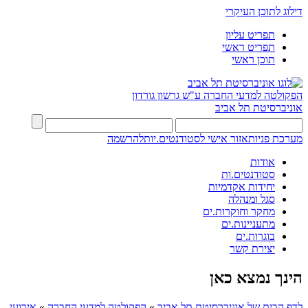
דילוג לתוכן העיקרי
תפריט עליון
תפריט ראשי
תוכן ראשי
הפקולטה למדעי החברה
ע"ש גרשון גורדון
אוניברסיטת תל אביב
מערכת פניות
אזור אישי לסטודנטים.יות
להרשמה
אודות
סטודנטים.ות
יחידות אקדמיות
סגל ומנהלה
מחקר וחוקרות.ים
מתעניינות.ים
בוגרות.ים
יצירת קשר
הינך נמצא כאן
לדף הבית של אוניברסיטת תל אביב
»
הפקולטה למדעי החברה
»
אירועי