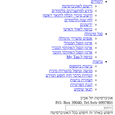
לימודים
רישום לאוניברסיטה
מידע למתעניינים בלימודים
חישוב סיכויי קבלה לתואר ראשון
לוח שנת הלימודים
ידיעונים
כניסה לאזור האישי
סגל ומינהלה
אגפים ומשרדי מינהלה
ארגון הסגל המנהלי
ארגון הסגל האקדמי הבכיר
ארגון הסגל האקדמי הזוטר
כניסה ל-My Tau
נגישות
נגישות בקמפוס
מניעה וטיפול בהטרדה מינית
הנחיות בדבר חוק חופש המידע
הצהרת נגישות
הגנת הפרטיות
תנאי שימוש
אוניברסיטת תל אביב
P.O. Box 39040, Tel Aviv 6997801
חיפוש באתר זה
חיפוש בכל האוניברסיטה