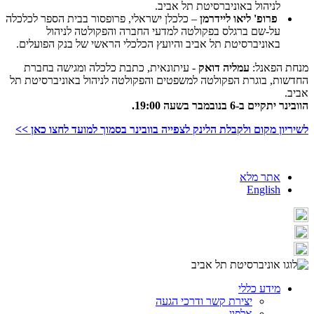
לניהול באוניברסיטת תל אביב.
פרופ' ליאו ליידרמן
– כלכלן ישראלי, פרופסור בבית הספר לכלכלה
על-שם ברגלס בפקולטה למדעי החברה והפקולטה לניהול
באוניברסיטת תל אביב והיועץ הכלכלי הראשי של בנק הפועלים.
מנחת
הפאנל:
עמליה דואק
- עיתונאית, כתבת כלכלה ומגישה בחברת
החדשות, בוגרת הפקולטה למשפטים והפקולטה לניהול באוניברסיטת תל
אביב.
הוובינר יתקיים ב-6 בנובמבר בשעה 19:00.
לשיריון מקום ולקבלת הלינק לצפייה בוובינר בסמוך למועד לחצו כאן >>
אתר מלא
English
מידע כללי
יצירת קשר ודרכי הגעה
אלפון