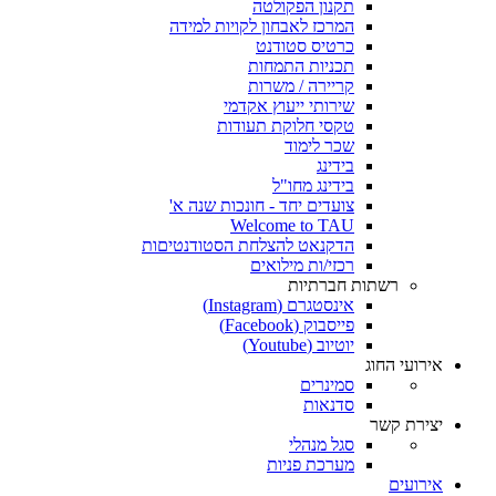
תקנון הפקולטה
המרכז לאבחון לקויות למידה
כרטיס סטודנט
תכניות התמחות
קריירה / משרות
שירותי ייעוץ אקדמי
טקסי חלוקת תעודות
שכר לימוד
בידינג
בידינג מחו"ל
צועדים יחד - חונכות שנה א'
Welcome to TAU
הדקנאט להצלחת הסטודנטיםות
רכזי/ות מילואים
רשתות חברתיות
אינסטגרם (Instagram)
פייסבוק (Facebook)
יוטיוב (Youtube)
אירועי החוג
סמינרים
סדנאות
יצירת קשר
סגל מנהלי
מערכת פניות
אירועים