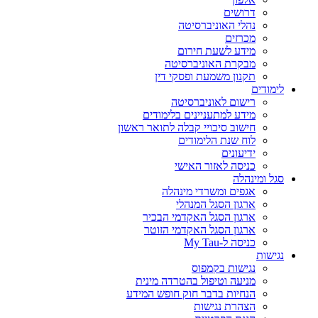
דרושים
נהלי האוניברסיטה
מכרזים
מידע לשעת חירום
מבקרת האוניברסיטה
תקנון משמעת ופסקי דין
לימודים
רישום לאוניברסיטה
מידע למתעניינים בלימודים
חישוב סיכויי קבלה לתואר ראשון
לוח שנת הלימודים
ידיעונים
כניסה לאזור האישי
סגל ומינהלה
אגפים ומשרדי מינהלה
ארגון הסגל המנהלי
ארגון הסגל האקדמי הבכיר
ארגון הסגל האקדמי הזוטר
כניסה ל-My Tau
נגישות
נגישות בקמפוס
מניעה וטיפול בהטרדה מינית
הנחיות בדבר חוק חופש המידע
הצהרת נגישות