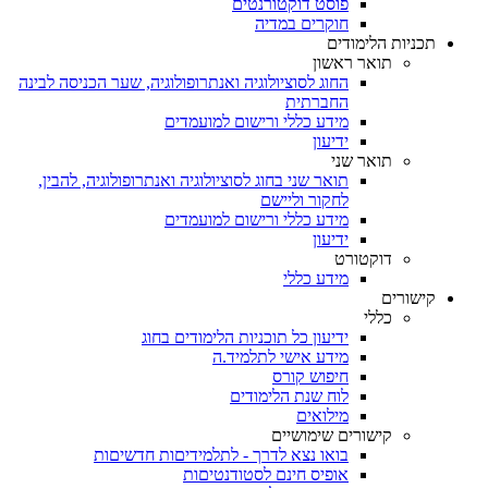
פוסט דוקטורנטים
חוקרים במדיה
תכניות הלימודים
תואר ראשון
החוג לסוציולוגיה ואנתרופולוגיה, שער הכניסה לבינה
החברתית
מידע כללי ורישום למועמדים
ידיעון
תואר שני
תואר שני בחוג לסוציולוגיה ואנתרופולוגיה, להבין,
לחקור וליישם
מידע כללי ורישום למועמדים
ידיעון
דוקטורט
מידע כללי
קישורים
כללי
ידיעון כל תוכניות הלימודים בחוג
מידע אישי לתלמיד.ה
חיפוש קורס
לוח שנת הלימודים
מילואים
קישורים שימושיים
בואו נצא לדרך - לתלמידיםות חדשיםות
אופיס חינם לסטודנטיםות