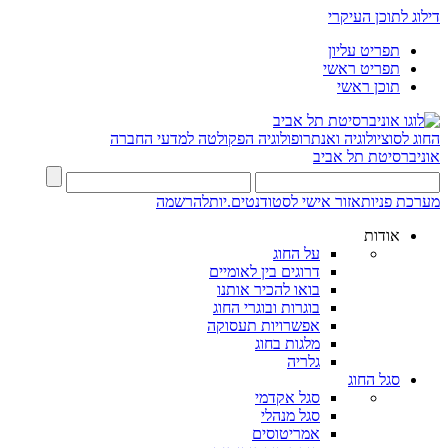
דילוג לתוכן העיקרי
תפריט עליון
תפריט ראשי
תוכן ראשי
החוג לסוציולוגיה ואנתרופולוגיה
הפקולטה למדעי החברה
אוניברסיטת תל אביב
מערכת פניות
אזור אישי לסטודנטים.יות
להרשמה
אודות
על החוג
דרוגים בין לאומיים
בואו להכיר אותנו
בוגרות ובוגרי החוג
אפשרויות תעסוקה
מלגות בחוג
גלריה
סגל החוג
סגל אקדמי
סגל מנהלי
אמריטוסים