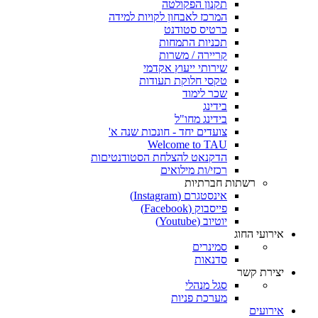
תקנון הפקולטה
המרכז לאבחון לקויות למידה
כרטיס סטודנט
תכניות התמחות
קריירה / משרות
שירותי ייעוץ אקדמי
טקסי חלוקת תעודות
שכר לימוד
בידינג
בידינג מחו"ל
צועדים יחד - חונכות שנה א'
Welcome to TAU
הדקנאט להצלחת הסטודנטיםות
רכזי/ות מילואים
רשתות חברתיות
אינסטגרם (Instagram)
פייסבוק (Facebook)
יוטיוב (Youtube)
אירועי החוג
סמינרים
סדנאות
יצירת קשר
סגל מנהלי
מערכת פניות
אירועים