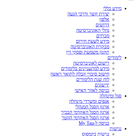
מידע כללי
יצירת קשר ודרכי הגעה
אלפון
דרושים
נהלי האוניברסיטה
מכרזים
מידע לשעת חירום
מבקרת האוניברסיטה
תקנון משמעת ופסקי דין
לימודים
רישום לאוניברסיטה
מידע למתעניינים בלימודים
חישוב סיכויי קבלה לתואר ראשון
לוח שנת הלימודים
ידיעונים
כניסה לאזור האישי
סגל ומינהלה
אגפים ומשרדי מינהלה
ארגון הסגל המנהלי
ארגון הסגל האקדמי הבכיר
ארגון הסגל האקדמי הזוטר
כניסה ל-My Tau
נגישות
נגישות בקמפוס