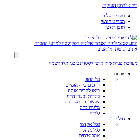
דילוג לתוכן העיקרי
תפריט עליון
תפריט ראשי
תוכן ראשי
החוג לסוציולוגיה ואנתרופולוגיה
הפקולטה למדעי החברה
אוניברסיטת תל אביב
מערכת פניות
אזור אישי לסטודנטים.יות
להרשמה
אודות
על החוג
דרוגים בין לאומיים
בואו להכיר אותנו
בוגרות ובוגרי החוג
אפשרויות תעסוקה
מלגות בחוג
גלריה
סגל החוג
סגל אקדמי
סגל מנהלי
אמריטוסים