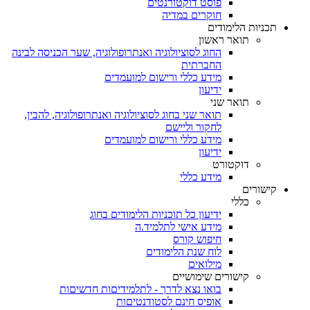
פוסט דוקטורנטים
חוקרים במדיה
תכניות הלימודים
תואר ראשון
החוג לסוציולוגיה ואנתרופולוגיה, שער הכניסה לבינה
החברתית
מידע כללי ורישום למועמדים
ידיעון
תואר שני
תואר שני בחוג לסוציולוגיה ואנתרופולוגיה, להבין,
לחקור וליישם
מידע כללי ורישום למועמדים
ידיעון
דוקטורט
מידע כללי
קישורים
כללי
ידיעון כל תוכניות הלימודים בחוג
מידע אישי לתלמיד.ה
חיפוש קורס
לוח שנת הלימודים
מילואים
קישורים שימושיים
בואו נצא לדרך - לתלמידיםות חדשיםות
אופיס חינם לסטודנטיםות