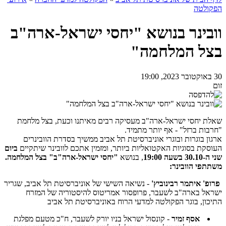
הפקולטה
וובינר בנושא "יחסי ישראל-ארה"ב
בצל המלחמה"
30 באוקטובר 2023, 19:00
זום
שאלת יחסי ישראל-ארה"ב מעסיקה רבים מאיתנו וכעת, בצל מלחמת
"חרבות ברזל" - אף יותר מתמיד.
ארגון בוגרות ובוגרי אוניברסיטת תל אביב ממשיך בסדרת הוובינרים
העוסקת בסוגיות האקטואליות ביותר, ומזמין אתכם לוובינר שיתקיים
ביום
שני ה-30.10 בשעה 19:00
, בנושא
"יחסי ישראל-ארה"ב" בצל המלחמה.
משתתפי הוובינר:
פרופ' איתמר רבינוביץ'
- נשיאה השישי של אוניברסיטת תל אביב, שגריר
ישראל בארה"ב לשעבר, פרופסור אמריטוס להיסטוריה של המזרח
התיכון, בוגר הפקולטה למדעי הרוח באוניברסיטת תל אביב
אסף זמיר
- קונסול ישראל בניו יורק לשעבר, ח"כ מטעם מפלגת