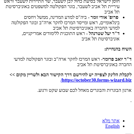
חוסן לישראל בסיעת כחול לבן לשעבר, שר התיירות לשעבר וראש
עיריית תל אביב לשעבר, בוגר הפקולטה למשפטים באוניברסיטת
תל אביב
פרופ' אודי זומר
- ביה"ס למדע המדינה, ממשל ויחסים
בינלאומיים, ראש ומייסד המרכז לחקר ארה"ב ובוגר הפקולטה
למדעי החברה באוניברסיטת תל אביב
ד"ר יעל שטרנהל
- ראש התוכנית ללימודים אמריקניים,
אוניברסיטת תל אביב
השיח בהנחיית:
ד"ר יואב פרומר
- ראש המרכז לחקר ארה"ב ובוגר הפקולטה למדעי
החברה באוניברסיטת תל אביב
לקבלת הלינק לצפייה יש להירשם דרך הקישור הבא ולשריין מקום >>
https://october30.forms-wizard.biz/
ארגון הבוגרות והבוגרים מאחל לכם שבוע שקט ורגוע.
.
אתר מלא
English