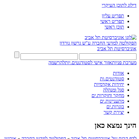
דילוג לתוכן העיקרי
תפריט עליון
תפריט ראשי
תוכן ראשי
הפקולטה למדעי החברה
ע"ש גרשון גורדון
אוניברסיטת תל אביב
מערכת פניות
אזור אישי לסטודנטים.יות
להרשמה
אודות
סטודנטים.ות
יחידות אקדמיות
סגל ומנהלה
מחקר וחוקרות.ים
מתעניינות.ים
בוגרות.ים
יצירת קשר
הינך נמצא כאן
לדף הבית של אוניברסיטת תל אביב
»
הפקולטה למדעי החברה
»
אירועי