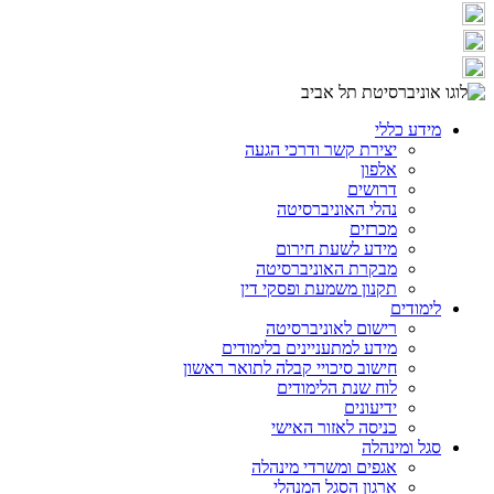
מידע כללי
יצירת קשר ודרכי הגעה
אלפון
דרושים
נהלי האוניברסיטה
מכרזים
מידע לשעת חירום
מבקרת האוניברסיטה
תקנון משמעת ופסקי דין
לימודים
רישום לאוניברסיטה
מידע למתעניינים בלימודים
חישוב סיכויי קבלה לתואר ראשון
לוח שנת הלימודים
ידיעונים
כניסה לאזור האישי
סגל ומינהלה
אגפים ומשרדי מינהלה
ארגון הסגל המנהלי