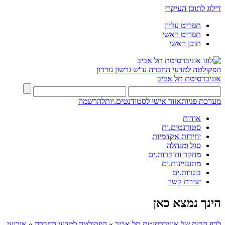
דילוג לתוכן העיקרי
תפריט עליון
תפריט ראשי
תוכן ראשי
הפקולטה למדעי החברה
ע"ש גרשון גורדון
אוניברסיטת תל אביב
מערכת פניות
אזור אישי לסטודנטים.יות
להרשמה
אודות
סטודנטים.ות
יחידות אקדמיות
סגל ומנהלה
מחקר וחוקרות.ים
מתעניינות.ים
בוגרות.ים
יצירת קשר
הינך נמצא כאן
לדף הבית של אוניברסיטת תל אביב
»
הפקולטה למדעי החברה
»
אירועי