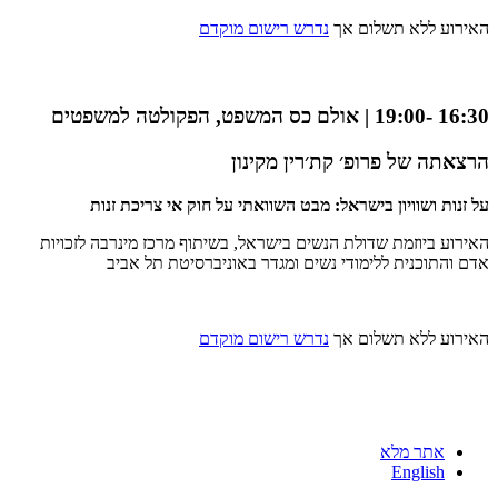
האירוע ללא תשלום אך
נדרש רישום מוקדם
16:30 -19:00 | אולם כס המשפט, הפקולטה למשפטים
הרצאתה של פרופ׳ קת׳רין מקינון
על זנות ושוויון בישראל: מבט השוואתי על חוק אי צריכת זנות
האירוע ביוזמת שדולת הנשים בישראל, בשיתוף מרכז מינרבה לזכויות
אדם והתוכנית ללימודי נשים ומגדר באוניברסיטת תל אביב
האירוע ללא תשלום אך
נדרש רישום מוקדם
אתר מלא
English