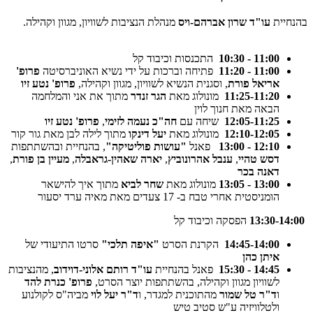
בהנחיית
עו"ד שרון אברהם-ויס
מנהלת הנציבות לשוויון, מגוון וקהילה.
11:00 - 10:30
התכנסות וכיבוד קל
11:00 - 11:20
פתיחה וברכות על ידי נשיא האוניברסיטה
פרופ'
אריאל פורת
, וסגנית הנשיא לשוויון, מגוון וקהילה,
פרופ' נטע זיו
11:25-11:20
מונולוג מאת
הגר זנדר
מתוך את אני והמלחמה
הבאה מאת חנוך לוין
12:05-11:25
שיחה עם
חה"כ נעמה לזימי
,
פרופ' נטע זיו
12:10-12:05
מונולוג מאת
יעל דינקו
מתוך לילה לבן מאת גור קור
12:10 - 13:00
פאנל
"עושות פוליטיקה"
, בהנחיית ובהשתתפות
דסש טהיי
,
ענבל אהרונוביץ
,
יארה שאהין-גראבלה
,
מעיין בן פורת
,
דאנה בכר
13:00 - 13:05
מונולוג מאת
שחר לביא
מתוך איך להישאר
הומניסטית אחרי טבח ב- 17 צעדים מאת מאיה ערד יסעור
13:30-14:00
הפסקה וכיבוד קל
14:45-14:00
הקרנת הסרט
"איפה תלכי"
סרטו התיעודי של
איתן כהן
14:45 - 15:30
פאנל בהנחיית
עו"ד רותם אלוני-דוידוב
, מהנציבות
לשוויון מגוון וקהילה, בהשתתפות יוצר הסרט,
פרופ' כנרת להד
ו
ד"ר טל שמור
מהתוכנית למגדר, ו
ד"ר יעל לוי
מביה"ס לקולנוע
ולטלוויזיה ע"ש סטיב טיש