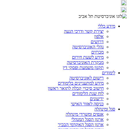
מידע כללי
יצירת קשר ודרכי הגעה
אלפון
דרושים
נהלי האוניברסיטה
מכרזים
מידע לשעת חירום
מבקרת האוניברסיטה
תקנון משמעת ופסקי דין
לימודים
רישום לאוניברסיטה
מידע למתעניינים בלימודים
חישוב סיכויי קבלה לתואר ראשון
לוח שנת הלימודים
ידיעונים
כניסה לאזור האישי
סגל ומינהלה
אגפים ומשרדי מינהלה
ארגון הסגל המנהלי
ארגון הסגל האקדמי הבכיר