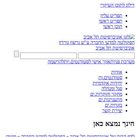
דילוג לתוכן העיקרי
תפריט עליון
תפריט ראשי
תוכן ראשי
הפקולטה למדעי החברה
ע"ש גרשון גורדון
אוניברסיטת תל אביב
מערכת פניות
אזור אישי לסטודנטים.יות
להרשמה
אודות
סטודנטים.ות
יחידות אקדמיות
סגל ומנהלה
מחקר וחוקרות.ים
מתעניינות.ים
בוגרות.ים
יצירת קשר
הינך נמצא כאן
לדף הבית של אוניברסיטת תל אביב
»
הפקולטה למדעי החברה
»
מועדי