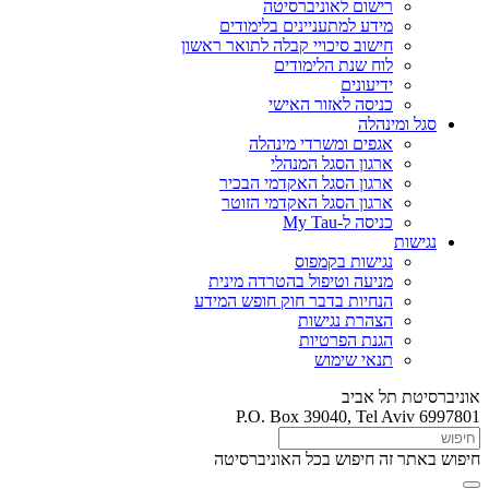
רישום לאוניברסיטה
מידע למתעניינים בלימודים
חישוב סיכויי קבלה לתואר ראשון
לוח שנת הלימודים
ידיעונים
כניסה לאזור האישי
סגל ומינהלה
אגפים ומשרדי מינהלה
ארגון הסגל המנהלי
ארגון הסגל האקדמי הבכיר
ארגון הסגל האקדמי הזוטר
כניסה ל-My Tau
נגישות
נגישות בקמפוס
מניעה וטיפול בהטרדה מינית
הנחיות בדבר חוק חופש המידע
הצהרת נגישות
הגנת הפרטיות
תנאי שימוש
אוניברסיטת תל אביב
P.O. Box 39040, Tel Aviv 6997801
חיפוש באתר זה
חיפוש בכל האוניברסיטה