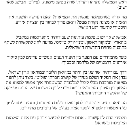
ראש הממשלה נתניהו ורעייתו שרה בטקס מימונה. (צילום: אבישג שאר
ישוב)
מה קורה כשהמצלמה פוגשת את המציאות? האם העדשה חושפת את
האמת או מציגה נקודת מבט? והאם צריך לבחור בין הנצחת אירוע
היסטורי לתיעוד רגע האישי?
אבישג שאר ישוב, צלמת עיתונות שעבודותיה מתפרסמות במקביל
ב'הארץ' וב'מקור ראשון',וב׳ניו-יורק טיימס׳, מגיעה לחוג לתקשורת לשתף
בתובנות מחזית החדשות הישראלית.
כיצד מתמודדים עם הפער בין תיעוד רגעים אנושיים עדינים לבין סיקור
אירועים דרמטיים של מלחמה וסכסוך?
דרך עבודותיה, שהוצגו בין היתר במוזיאון הלובר ובמוזיאון ארץ ישראל,
נבחן את תפקיד הצלם בעידן של קיטוב חברתי ופוליטי. כיצד ניתן לתעד
מציאות מורכבת מבלי ליפול למלכודת הפשטנות? איך אפשר למצוא את
האיזון בין הצורך העיתונאי בדיווח מיידי לבין החשיבות של הבנה מעמיקה
של ההקשר החברתי והאנושי?
ההרצאה תציע מבט נדיר לתוך עולם צילום העיתונות, ותהיה פתח לדיון
על האפשרות למצוא ולספר אמת בעולם של נרטיבים מתחרים.
תלמידי החוג לתקשורת - אתם מוזמנים למפגש מרתק עם אחת הצלמות
המובילות בישראל!