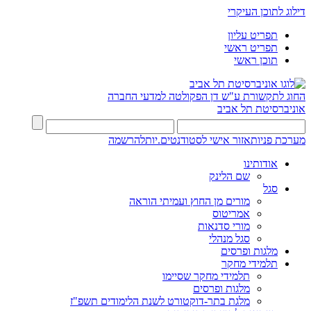
דילוג לתוכן העיקרי
תפריט עליון
תפריט ראשי
תוכן ראשי
החוג לתקשורת ע"ש דן
הפקולטה למדעי החברה
אוניברסיטת תל אביב
מערכת פניות
אזור אישי לסטודנטים.יות
להרשמה
אודותינו
שם הלינק
סגל
מורים מן החוץ ועמיתי הוראה
אמריטוס
מורי סדנאות
סגל מנהלי
מלגות ופרסים
תלמידי מחקר
תלמידי מחקר שסיימו
מלגות ופרסים
מלגת בתר-דוקטורט לשנת הלימודים תשפ"ז