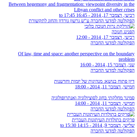
Between hegemony and fragmentation: viewpoint diversity in the
Libyan conflict and other crises
רביעי, דצמבר 17, 2014 -
16:45
to
17:45
הפקולטה למדעי החברה ע"ש גרשון גורדון והחוג לתקשורת
הפנינג חנוכה
רביעי, דצמבר 17, 2014 - 12:00
הפקולטה למדעי החברה
Of law, time and space: another perspective on the boundary
problem
שני, דצמבר 15, 2014 - 16:00
הפקולטה למדעי החברה
דיון פתוח בנושא: מנהיגות של יזמות וחדשנות
חמישי, דצמבר 11, 2014 - 18:00
סמינר מחלקתי בחוג לסוציולוגיה ואנתרופולוגיה
חמישי, דצמבר 11, 2014 - 14:00
הפקולטה למדעי החברה
פרקים בתולדות העיתונות העברית
שלישי, דצמבר 9, 2014 -
14:15
to
15:30
הפקולטה למדעי החברה