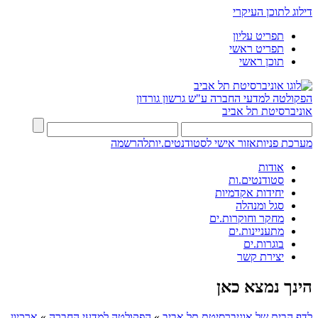
דילוג לתוכן העיקרי
תפריט עליון
תפריט ראשי
תוכן ראשי
הפקולטה למדעי החברה
ע"ש גרשון גורדון
אוניברסיטת תל אביב
מערכת פניות
אזור אישי לסטודנטים.יות
להרשמה
אודות
סטודנטים.ות
יחידות אקדמיות
סגל ומנהלה
מחקר וחוקרות.ים
מתעניינות.ים
בוגרות.ים
יצירת קשר
הינך נמצא כאן
לדף הבית של אוניברסיטת תל אביב
»
הפקולטה למדעי החברה
»
ארכיון