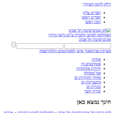
דילוג לתוכן העיקרי
תפריט עליון
תפריט ראשי
תוכן ראשי
הפקולטה למדעי החברה
ע"ש גרשון גורדון
אוניברסיטת תל אביב
מערכת פניות
אזור אישי לסטודנטים.יות
להרשמה
אודות
סטודנטים.ות
יחידות אקדמיות
סגל ומנהלה
מחקר וחוקרות.ים
מתעניינות.ים
בוגרות.ים
יצירת קשר
הינך נמצא כאן
לדף הבית של אוניברסיטת תל אביב
»
הפקולטה למדעי החברה
»
ארכיון