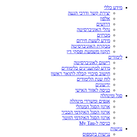
מידע כללי
יצירת קשר ודרכי הגעה
אלפון
דרושים
נהלי האוניברסיטה
מכרזים
מידע לשעת חירום
מבקרת האוניברסיטה
תקנון משמעת ופסקי דין
לימודים
רישום לאוניברסיטה
מידע למתעניינים בלימודים
חישוב סיכויי קבלה לתואר ראשון
לוח שנת הלימודים
ידיעונים
כניסה לאזור האישי
סגל ומינהלה
אגפים ומשרדי מינהלה
ארגון הסגל המנהלי
ארגון הסגל האקדמי הבכיר
ארגון הסגל האקדמי הזוטר
כניסה ל-My Tau
נגישות
נגישות בקמפוס