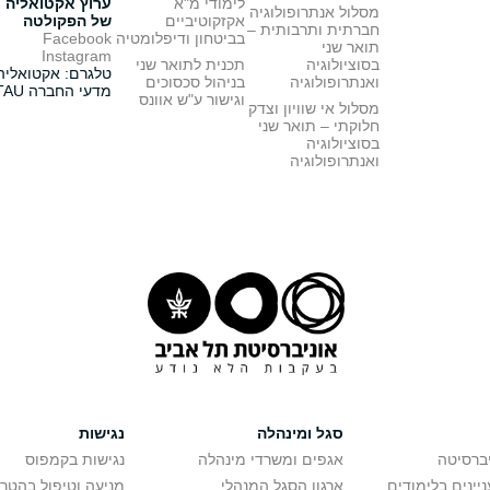
לימודי מ"א
ערוץ אקטואליה
מסלול אנתרופולוגיה
אקזקוטיביים
של הפקולטה
חברתית ותרבותית –
בביטחון ודיפלומטיה
Facebook
תואר שני
Instagram
בסוציולוגיה
תכנית לתואר שני
טלגרם: אקטואליה
ואנתרופולוגיה
בניהול סכסוכים
מדעי החברה TAU
וגישור ע"ש אוונס
מסלול אי שוויון וצדק
חלוקתי – תואר שני
בסוציולוגיה
ואנתרופולוגיה
סגל ומינהלה
נגישות
יברסיטה
אגפים ומשרדי מינהלה
נגישות בקמפוס
יינים בלימודים
ארגון הסגל המנהלי
מניעה וטיפול בהטר