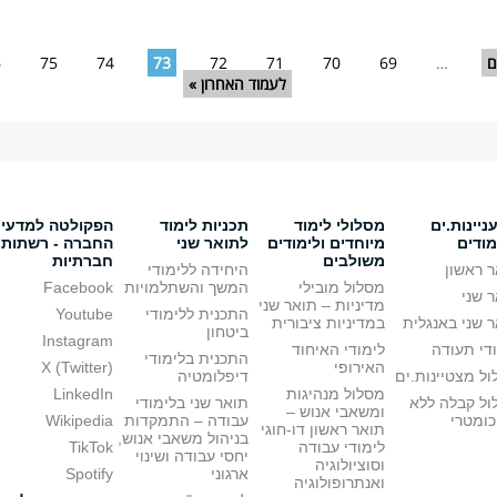
ם
…
69
70
71
72
73
74
75
6
לעמוד האחרון »
יינות.ים
מסלולי לימוד
תכניות לימוד
הפקולטה למדעי
מודים
מיוחדים ולימודים
לתואר שני
החברה - רשתות
משולבים
חברתיות
 ראשון
היחידה ללימודי
מסלול מובילי
המשך והשתלמויות
Facebook
 שני
מדיניות – תואר שני
התכנית ללימודי
Youtube
 שני באנגלית
במדיניות ציבורית
ביטחון
Instagram
די תעודה
לימודי האיחוד
התכנית בלימודי
האירופי
X (Twitter)
ל מצטיינות.ים
דיפלומטיה
מסלול מנהיגות
LinkedIn
ול קבלה ללא
תואר שני בלימודי
ומשאבי אנוש –
כומטרי
עבודה – התמקדות
Wikipedia
תואר ראשון דו-חוגי
בניהול משאבי אנוש,
לימודי עבודה
TikTok
יחסי עבודה ושינוי
וסוציולוגיה
ארגוני
Spotify
ואנתרופולוגיה