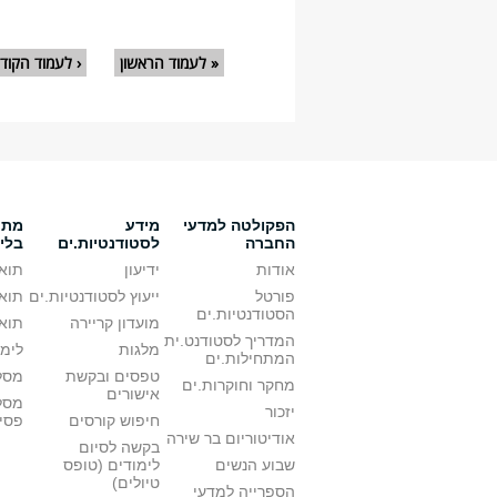
עמודים
« לעמוד הראשון
‹ לעמוד הקוד
הפקולטה למדעי
מידע
מתענ
החברה
לסטודנטיות.ים
בלי
אודות
ידיעון
תואר
פורטל
ייעוץ לסטודנטיות.ים
תואר
הסטודנטיות.ים
מועדון קריירה
תואר
המדריך לסטודנט.ית
מלגות
לימו
המתחילות.ים
טפסים ובקשת
מסלו
מחקר וחוקרות.ים
אישורים
מסל
יזכור
חיפוש קורסים
פסי
אודיטוריום בר שירה
בקשה לסיום
שבוע הנשים
לימודים (טופס
טיולים)
הספרייה למדעי