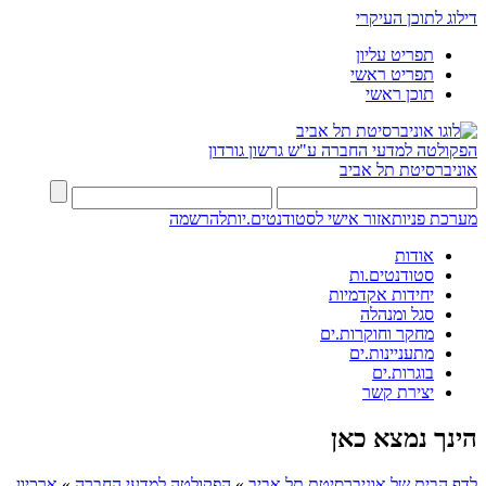
דילוג לתוכן העיקרי
תפריט עליון
תפריט ראשי
תוכן ראשי
הפקולטה למדעי החברה
ע"ש גרשון גורדון
אוניברסיטת תל אביב
מערכת פניות
אזור אישי לסטודנטים.יות
להרשמה
אודות
סטודנטים.ות
יחידות אקדמיות
סגל ומנהלה
מחקר וחוקרות.ים
מתעניינות.ים
בוגרות.ים
יצירת קשר
הינך נמצא כאן
לדף הבית של אוניברסיטת תל אביב
»
הפקולטה למדעי החברה
»
ארכיון