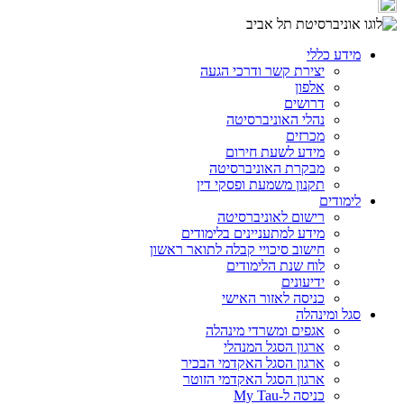
מידע כללי
יצירת קשר ודרכי הגעה
אלפון
דרושים
נהלי האוניברסיטה
מכרזים
מידע לשעת חירום
מבקרת האוניברסיטה
תקנון משמעת ופסקי דין
לימודים
רישום לאוניברסיטה
מידע למתעניינים בלימודים
חישוב סיכויי קבלה לתואר ראשון
לוח שנת הלימודים
ידיעונים
כניסה לאזור האישי
סגל ומינהלה
אגפים ומשרדי מינהלה
ארגון הסגל המנהלי
ארגון הסגל האקדמי הבכיר
ארגון הסגל האקדמי הזוטר
כניסה ל-My Tau