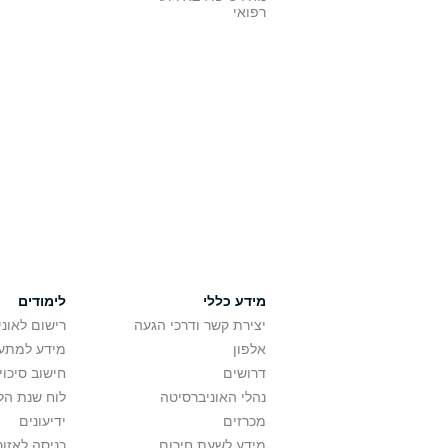
רפואי
מידע כללי
לימודים
יצירת קשר ודרכי הגעה
רישום לאונ
אלפון
מידע למתענ
דרושים
חישוב סיכוי
נהלי האוניברסיטה
לוח שנת הל
מכרזים
ידיעונים
מידע לשעת חירום
כניסה לאזור