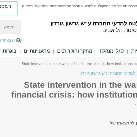
מערכת פ
יברסיטת תל-אביב
הפקולטה למדעי החברה
סגל
סטודנטיות.ים
English
ספרייה
חיפוש
טה למדעי החברה
ע"ש גרשון גורדון
סיטת תל אביב
חיפוש באתר ז
ות
סגל ומנהלה
מחקר וחוקרות.ים
מתעניינות.ים
בוגרות.י
|
|
|
|
למדעי החברה ע"ש גרשון גורדון
State intervention in the wa
financial crisis: how institutio
 להרצאתו של