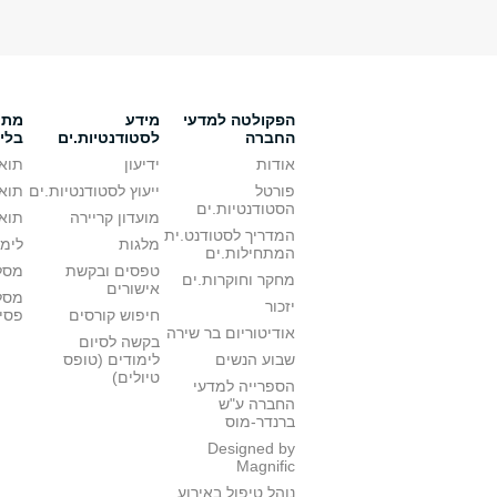
הפקולטה למדעי
מידע
מתענ
החברה
לסטודנטיות.ים
בלי
אודות
ידיעון
תואר
פורטל
ייעוץ לסטודנטיות.ים
תואר
הסטודנטיות.ים
מועדון קריירה
תואר
המדריך לסטודנט.ית
מלגות
לימו
המתחילות.ים
טפסים ובקשת
מסלו
מחקר וחוקרות.ים
אישורים
מסל
יזכור
חיפוש קורסים
פסי
אודיטוריום בר שירה
בקשה לסיום
שבוע הנשים
לימודים (טופס
טיולים)
הספרייה למדעי
החברה ע"ש
ברנדר-מוס
Designed by
Magnific
נוהל טיפול באירוע