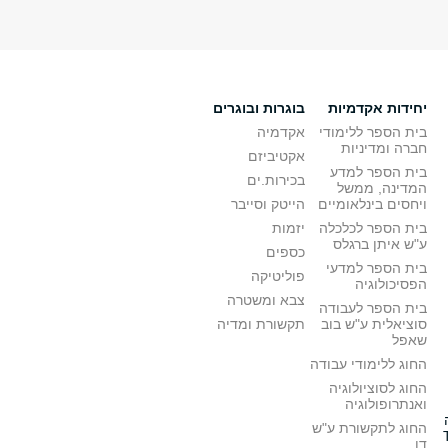
יחידות אקדמיות
בוגרות ובוגרים
בית הספר ללימודי
אקדמיה
חברה ומדיניות
אקטיביזם
בית הספר למדע
בכירות.ים
המדינה, ממשל
ויחסים בינלאומיים
הייטק וסייבר
בית הספר לכלכלה
יזמות
ע"ש איתן ברגלס
כספים
בית הספר למדעי
פוליטיקה
הפסיכולוגיה
צבא ומשטרה
בית הספר לעבודה
סוציאלית ע"ש בוב
תקשורת ומדיה
שאפל
החוג ללימודי עבודה
החוג לסוציולוגיה
ואנתרופולוגיה
החוג לתקשורת ע"ש
דן