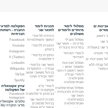
יינות.ים
מסלולי לימוד
תכניות לימוד
הפקולטה למדעי
מודים
מיוחדים ולימודים
לתואר שני
החברה - רשתות
משולבים
חברתיות
 ראשון
היחידה ללימודי
מסלול מובילי
המשך והשתלמויות
Facebook
 שני
מדיניות – תואר שני
התכנית ללימודי
Youtube
 שני באנגלית
במדיניות ציבורית
ביטחון
Instagram
די תעודה
לימודי האיחוד
התכנית בלימודי
האירופי
X (Twitter)
ל מצטיינות.ים
דיפלומטיה
מסלול מנהיגות
LinkedIn
ול קבלה ללא
תואר שני בלימודי
ומשאבי אנוש –
כומטרי
עבודה – התמקדות
Wikipedia
תואר ראשון דו-חוגי
בניהול משאבי אנוש,
לימודי עבודה
TikTok
יחסי עבודה ושינוי
וסוציולוגיה
ארגוני
Spotify
ואנתרופולוגיה
לימודי מ"א
ערוץ אקטואליה
מסלול אנתרופולוגיה
אקזקוטיביים
של הפקולטה
חברתית ותרבותית –
בביטחון ודיפלומטיה
Facebook
תואר שני
Instagram
בסוציולוגיה
תכנית לתואר שני
טלגרם: אקטואליה
ואנתרופולוגיה
בניהול סכסוכים
מדעי החברה TAU
וגישור ע"ש אוונס