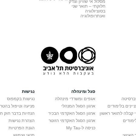
מסלול אי שוויון וצדק
חלוקתי – תואר שני
בסוציולוגיה
ואנתרופולוגיה
סגל ומינהלה
נגישות
יברסיטה
אגפים ומשרדי מינהלה
נגישות בקמפוס
יינים בלימודים
ארגון הסגל המנהלי
מניעה וטיפול בהטר
י קבלה לתואר ראשון
ארגון הסגל האקדמי הבכיר
הנחיות בדבר חוק ח
ימודים
ארגון הסגל האקדמי הזוטר
הצהרת נגישות
כניסה ל-My Tau
הגנת הפרטיות
 האישי
תנאי שימוש