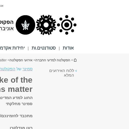
תוכן
תפריט
אונ
עליון
ראשי
הפקול
אוניבר
אודות
סטודנטים.ות
יחידות אקדמי
|
|
הינך נמצא כאן
>
הפקולטה למדעי החברה
>
אירועי הפקולטה
> State intervention in the wake of the financial crisis: how institutions matter
סמינר
של
הפקולטה 
ללוח האירועים
המלא
ke of the
ns matter
החוג למדע המדינה
סמינר מחלקתי
מתכבד להזמינכם/ן
רונן מנדלקרן