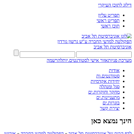
דילוג לתוכן העיקרי
תפריט עליון
תפריט ראשי
תוכן ראשי
הפקולטה למדעי החברה
ע"ש גרשון גורדון
אוניברסיטת תל אביב
מערכת פניות
אזור אישי לסטודנטים.יות
להרשמה
אודות
סטודנטים.ות
יחידות אקדמיות
סגל ומנהלה
מחקר וחוקרות.ים
מתעניינות.ים
בוגרות.ים
יצירת קשר
הינך נמצא כאן
לדף הבית של אוניברסיטת תל אביב
»
הפקולטה למדעי החברה
»
אירועי