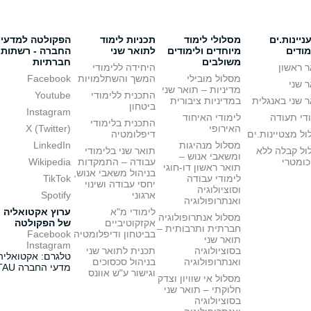
יינות.ים
מסלולי לימוד
תכניות לימוד
הפקולטה למדעי
מודים
מיוחדים ולימודים
לתואר שני
החברה - רשתות
משולבים
חברתיות
 ראשון
היחידה ללימודי
מסלול מובילי
המשך והשתלמויות
Facebook
 שני
מדיניות – תואר שני
התכנית ללימודי
Youtube
 שני באנגלית
במדיניות ציבורית
ביטחון
Instagram
די תעודה
לימודי האיחוד
התכנית בלימודי
האירופי
X (Twitter)
ל מצטיינות.ים
דיפלומטיה
מסלול מנהיגות
LinkedIn
ול קבלה ללא
תואר שני בלימודי
ומשאבי אנוש –
כומטרי
עבודה – התמקדות
Wikipedia
תואר ראשון דו-חוגי
בניהול משאבי אנוש,
לימודי עבודה
TikTok
יחסי עבודה ושינוי
וסוציולוגיה
ארגוני
Spotify
ואנתרופולוגיה
לימודי מ"א
ערוץ אקטואליה
מסלול אנתרופולוגיה
אקזקוטיביים
של הפקולטה
חברתית ותרבותית –
בביטחון ודיפלומטיה
Facebook
תואר שני
Instagram
בסוציולוגיה
תכנית לתואר שני
טלגרם: אקטואליה
ואנתרופולוגיה
בניהול סכסוכים
מדעי החברה TAU
וגישור ע"ש אוונס
מסלול אי שוויון וצדק
חלוקתי – תואר שני
בסוציולוגיה