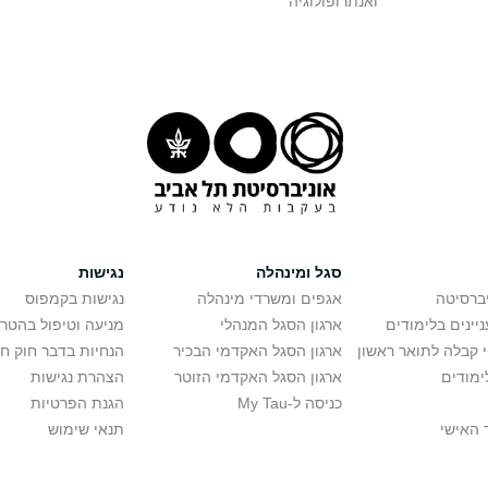
ואנתרופולוגיה
סגל ומינהלה
נגישות
יברסיטה
אגפים ומשרדי מינהלה
נגישות בקמפוס
יינים בלימודים
ארגון הסגל המנהלי
מניעה וטיפול בהטר
י קבלה לתואר ראשון
ארגון הסגל האקדמי הבכיר
הנחיות בדבר חוק ח
ימודים
ארגון הסגל האקדמי הזוטר
הצהרת נגישות
כניסה ל-My Tau
הגנת הפרטיות
 האישי
תנאי שימוש