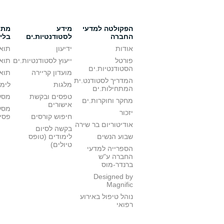
הפקולטה למדעי
מידע
מתענ
החברה
לסטודנטיות.ים
בלי
אודות
ידיעון
תואר
פורטל
ייעוץ לסטודנטיות.ים
תואר
הסטודנטיות.ים
מועדון קריירה
תואר
המדריך לסטודנט.ית
מלגות
לימו
המתחילות.ים
טפסים ובקשת
מסלו
מחקר וחוקרות.ים
אישורים
מסל
יזכור
חיפוש קורסים
פסי
אודיטוריום בר שירה
בקשה לסיום
שבוע הנשים
לימודים (טופס
טיולים)
הספרייה למדעי
החברה ע"ש
ברנדר-מוס
Designed by
Magnific
נוהל טיפול באירוע
רפואי