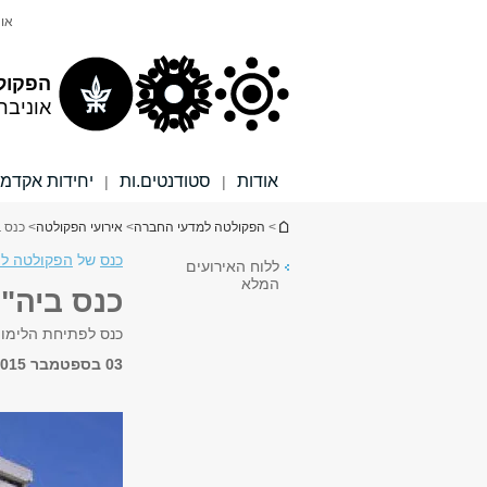
תוכן
תפריט
אונ
עליון
ראשי
הפקול
אוניבר
אודות
סטודנטים.ות
יחידות אקדמי
|
|
הינך נמצא כאן
>
הפקולטה למדעי החברה
>
אירועי הפקולטה
> כנס ב
כנס
של
הפקולטה למד
ללוח האירועים
המלא
כנס ביה"ס
כנס לפתיחת הלימו
03 בספטמבר 2015, 12:00