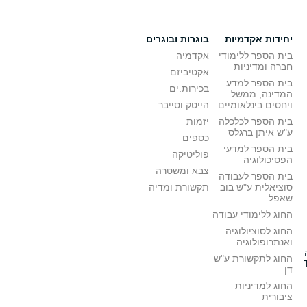
יחידות אקדמיות
בוגרות ובוגרים
בית הספר ללימודי
אקדמיה
חברה ומדיניות
אקטיביזם
בית הספר למדע
בכירות.ים
המדינה, ממשל
ויחסים בינלאומיים
הייטק וסייבר
בית הספר לכלכלה
יזמות
ע"ש איתן ברגלס
כספים
בית הספר למדעי
פוליטיקה
הפסיכולוגיה
צבא ומשטרה
בית הספר לעבודה
סוציאלית ע"ש בוב
תקשורת ומדיה
שאפל
החוג ללימודי עבודה
החוג לסוציולוגיה
ואנתרופולוגיה
החוג לתקשורת ע"ש
דן
החוג למדיניות
ציבורית