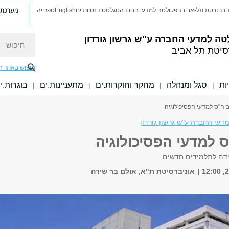
מערכת פ
יברסיטת תל-אביב
הפקולטה למדעי החברה
סגל
סטודנטיות.ים
English
ספרייה
חיפוש
טה למדעי החברה
ע"ש גרשון גורדון
סיטת תל אביב
חיפוש באתר ז
ות
סגל ומנהלה
מחקר וחוקרות.ים
מתעניינות.ים
בוגרות.י
|
|
|
|
יה"ס למדעי הפסיכולוגיה
עי החברה ע"ש גרשון גורדון
 למדעי הפסיכולוגיה
ידם לתלמידים חדשים
אוניברסיטת ת"א, אולם בר שירה