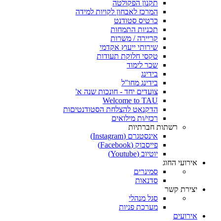
תקנון הפקולטה
המרכז לאבחון לקויות למידה
כרטיס סטודנט
תכניות התמחות
קריירה / משרות
שירותי ייעוץ אקדמי
טקסי חלוקת תעודות
שכר לימוד
בידינג
בידינג מחו"ל
צועדים יחד - חונכות שנה א'
Welcome to TAU
הדקנאט להצלחת הסטודנטיםות
רכזי/ות מילואים
רשתות חברתיות
אינסטגרם (Instagram)
פייסבוק (Facebook)
יוטיוב (Youtube)
אירועי החוג
סמינרים
סדנאות
יצירת קשר
סגל מנהלי
מערכת פניות
אירועים