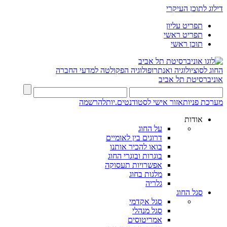
דילוג לתוכן העיקרי
תפריט עליון
תפריט ראשי
תוכן ראשי
החוג לסוציולוגיה ואנתרופולוגיה
הפקולטה למדעי החברה
אוניברסיטת תל אביב
מערכת פניות
אזור אישי לסטודנטים.יות
להרשמה
אודות
על החוג
דרוגים בין לאומיים
בואו להכיר אותנו
בוגרות ובוגרי החוג
אפשרויות תעסוקה
מלגות בחוג
גלריה
סגל החוג
סגל אקדמי
סגל מנהלי
אמריטוסים