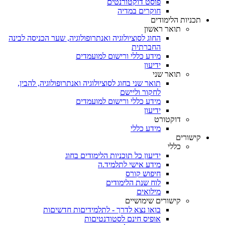
פוסט דוקטורנטים
חוקרים במדיה
תכניות הלימודים
תואר ראשון
החוג לסוציולוגיה ואנתרופולוגיה, שער הכניסה לבינה
החברתית
מידע כללי ורישום למועמדים
ידיעון
תואר שני
תואר שני בחוג לסוציולוגיה ואנתרופולוגיה, להבין,
לחקור וליישם
מידע כללי ורישום למועמדים
ידיעון
דוקטורט
מידע כללי
קישורים
כללי
ידיעון כל תוכניות הלימודים בחוג
מידע אישי לתלמיד.ה
חיפוש קורס
לוח שנת הלימודים
מילואים
קישורים שימושיים
בואו נצא לדרך - לתלמידיםות חדשיםות
אופיס חינם לסטודנטיםות