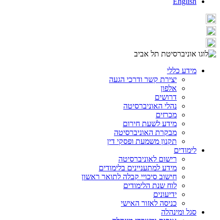
English
מידע כללי
יצירת קשר ודרכי הגעה
אלפון
דרושים
נהלי האוניברסיטה
מכרזים
מידע לשעת חירום
מבקרת האוניברסיטה
תקנון משמעת ופסקי דין
לימודים
רישום לאוניברסיטה
מידע למתעניינים בלימודים
חישוב סיכויי קבלה לתואר ראשון
לוח שנת הלימודים
ידיעונים
כניסה לאזור האישי
סגל ומינהלה