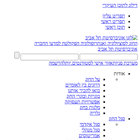
דילוג לתוכן העיקרי
תפריט עליון
תפריט ראשי
תוכן ראשי
החוג לסוציולוגיה ואנתרופולוגיה
הפקולטה למדעי החברה
אוניברסיטת תל אביב
מערכת פניות
אזור אישי לסטודנטים.יות
להרשמה
אודות
על החוג
דרוגים בין לאומיים
בואו להכיר אותנו
בוגרות ובוגרי החוג
אפשרויות תעסוקה
מלגות בחוג
גלריה
סגל החוג
סגל אקדמי
סגל מנהלי
אמריטוסים