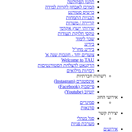
תקנון הפקולטה
המרכז לאבחון לקויות למידה
כרטיס סטודנט
תכניות התמחות
קריירה / משרות
שירותי ייעוץ אקדמי
טקסי חלוקת תעודות
שכר לימוד
בידינג
בידינג מחו"ל
צועדים יחד - חונכות שנה א'
Welcome to TAU
הדקנאט להצלחת הסטודנטיםות
רכזי/ות מילואים
רשתות חברתיות
אינסטגרם (Instagram)
פייסבוק (Facebook)
יוטיוב (Youtube)
אירועי החוג
סמינרים
סדנאות
יצירת קשר
סגל מנהלי
מערכת פניות
אירועים