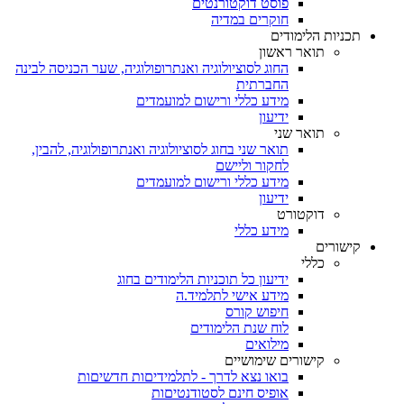
פוסט דוקטורנטים
חוקרים במדיה
תכניות הלימודים
תואר ראשון
החוג לסוציולוגיה ואנתרופולוגיה, שער הכניסה לבינה
החברתית
מידע כללי ורישום למועמדים
ידיעון
תואר שני
תואר שני בחוג לסוציולוגיה ואנתרופולוגיה, להבין,
לחקור וליישם
מידע כללי ורישום למועמדים
ידיעון
דוקטורט
מידע כללי
קישורים
כללי
ידיעון כל תוכניות הלימודים בחוג
מידע אישי לתלמיד.ה
חיפוש קורס
לוח שנת הלימודים
מילואים
קישורים שימושיים
בואו נצא לדרך - לתלמידיםות חדשיםות
אופיס חינם לסטודנטיםות